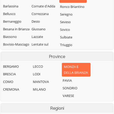
Barlassina
Cornate d'Adda
Ronco Briantino
Bellusco
Correzzana
Seregno
Bernareggio
Desio
Seveso
Besana in Brianza
Giussano
Sovico
Biassono
Lazzate
Sulbiate
Bovisio-Masciago
Lentate sul
Triuggio
Seveso
Briosco
Usmate Velate
Province
Lesmo
Brugherio
Varedo
Limbiate
BERGAMO
LECCO
MONZA E
Burago di
Vedano al
DELLA BRIANZA
Molgora
Lissone
Lambro
BRESCIA
LODI
PAVIA
Busnago
Macherio
Veduggio con
COMO
MANTOVA
Colzano
SONDRIO
Camparada
Meda
CREMONA
MILANO
Verano Brianza
VARESE
Caponago
Mezzago
Villasanta
Carate Brianza
Misinto
Regioni
Vimercate
Carnate
Monza