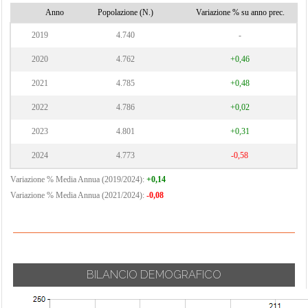
Anno
Popolazione (N.)
Variazione % su anno prec.
2019
4.740
-
2020
4.762
+0,46
2021
4.785
+0,48
2022
4.786
+0,02
2023
4.801
+0,31
2024
4.773
-0,58
Variazione % Media Annua (2019/2024):
+0,14
Variazione % Media Annua (2021/2024):
-0,08
BILANCIO DEMOGRAFICO