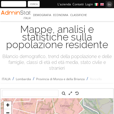
L'azienda
Contatti
Login
DEMOGRAFIA
ECONOMIA
CLASSIFICHE
ITALIA
Mappe, analisi e
statistiche sulla
popolazione residente
Bilancio demografico, trend della popolazione e delle
famiglie, classi di età ed età media, stato civile e
stranieri
/
/
/
ITALIA
Lombardia
Provincia di Monza e della Brianza
Roncello