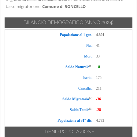
tasso migratorionel
Comune di RONCELLO
BILANCIO DEMOGRAFICO
(ANNO 2024)
Popolazione al 1 gen.
4.801
Nati
41
Morti
33
[1]
Saldo Naturale
+8
Iscritti
175
Cancellati
211
[2]
Saldo Migratorio
-36
[3]
Saldo Totale
-28
Popolazione al 31° dic.
4.773
TREND POPOLAZIONE