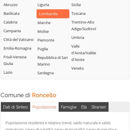
Abruzzo
Liguria
Sicilia
Cavenago di
Muggiò
Brianza
Basilicata
Toscana
Lombardia
Calabria
Trentino-Alto
Marche
Adige/Südtirol
Campania
Molise
Umbria
Città del Vaticano
Piemonte
Valle
Emilia-Romagna
Puglia
d'Aosta/Vallée
Friuli-Venezia
Repubblica di San
d'Aoste
Giulia
Marino
Veneto
Lazio
Sardegna
Comune di
Roncello
Dati di Sintesi
Popolazione
Famiglie
Età
Stranieri
Popolazione residente e relativo trend, saldo naturale e saldo
migratorio, tasso di natalità, tasso di mortalità, tasso di crescita e