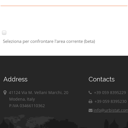
Seleziona per confrontare l'area corrente (beta)
Address
Contacts
41124 Via M. Vellani Marchi, 20
+39 059 8395229
Modena, Italy
+39 059 8395230
P.IVA 03466110362
info@urbistat.co