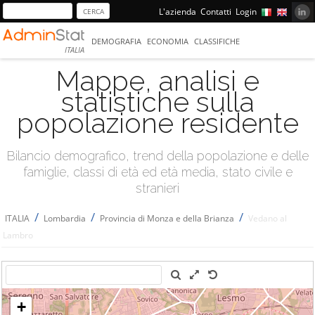
L'azienda
Contatti
Login
DEMOGRAFIA
ECONOMIA
CLASSIFICHE
ITALIA
Mappe, analisi e
statistiche sulla
popolazione residente
Bilancio demografico, trend della popolazione e delle
famiglie, classi di età ed età media, stato civile e
stranieri
/
/
/
ITALIA
Lombardia
Provincia di Monza e della Brianza
Vedano al
Lambro