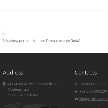
Seleziona per confrontare l'area corrente (beta)
Address
Contacts
41124 Via M. Vellani Marchi, 20
+39 059 8395229
Modena, Italy
+39 059 8395230
P.IVA 03466110362
info@urbistat.co