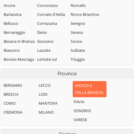
Arcore
Concorezzo
Roncello
Barlassina
Cornate d'Adda
Ronco Briantino
Bellusco
Correzzana
Seregno
Bernareggio
Desio
Seveso
Besana in Brianza
Giussano
Sovico
Biassono
Lazzate
Sulbiate
Bovisio-Masciago
Lentate sul
Triuggio
Seveso
Briosco
Usmate Velate
Province
Lesmo
Brugherio
Varedo
Limbiate
BERGAMO
LECCO
MONZA E
Burago di
Vedano al
DELLA BRIANZA
Molgora
Lissone
Lambro
BRESCIA
LODI
PAVIA
Busnago
Macherio
Veduggio con
COMO
MANTOVA
Colzano
SONDRIO
Camparada
Meda
CREMONA
MILANO
Verano Brianza
VARESE
Caponago
Mezzago
Villasanta
Carate Brianza
Misinto