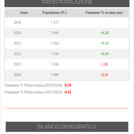
TREND POPOLAZIONE
Anno
Popolazione (N.)
Variazione % su anno prec.
2019
7.475
-
2020
7.490
+0,20
2021
7.504
+0,19
2022
7.516
+0,16
2023
7.436
-1,06
2024
7.409
-0,36
Variazione % Media Annua (2019/2024):
-0,18
Variazione % Media Annua (2021/2024):
-0,42
BILANCIO DEMOGRAFICO