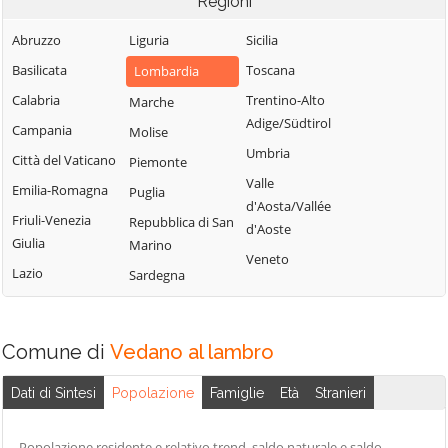
Regioni
Vimercate
Carnate
Monza
Abruzzo
Liguria
Sicilia
Cavenago di
Muggiò
Brianza
Basilicata
Toscana
Lombardia
Calabria
Trentino-Alto
Marche
Adige/Südtirol
Campania
Molise
Umbria
Città del Vaticano
Piemonte
Valle
Emilia-Romagna
Puglia
d'Aosta/Vallée
Friuli-Venezia
Repubblica di San
d'Aoste
Giulia
Marino
Veneto
Lazio
Sardegna
Comune di
Vedano al lambro
Dati di Sintesi
Popolazione
Famiglie
Età
Stranieri
Popolazione residente e relativo trend, saldo naturale e saldo