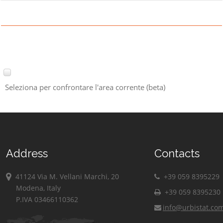
Seleziona per confrontare l'area corrente (beta)
Address
Contacts
41124 Via M. Vellani Marchi, 20
+39 059 8395229
Modena, Italy
+39 059 8395230
P.IVA 03466110362
info@urbistat.co