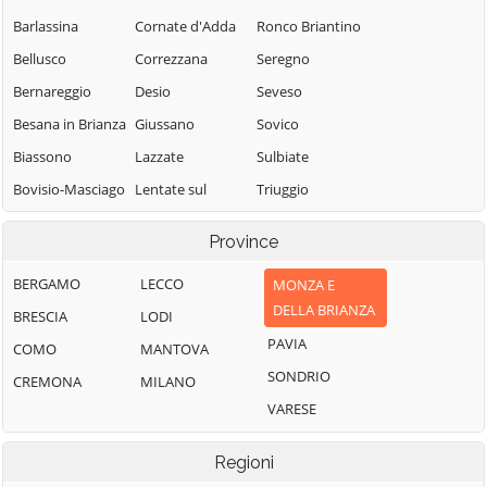
Barlassina
Cornate d'Adda
Ronco Briantino
Bellusco
Correzzana
Seregno
Bernareggio
Desio
Seveso
Besana in Brianza
Giussano
Sovico
Biassono
Lazzate
Sulbiate
Bovisio-Masciago
Lentate sul
Triuggio
Seveso
Briosco
Usmate Velate
Province
Lesmo
Brugherio
Varedo
Limbiate
BERGAMO
LECCO
MONZA E
Burago di
Vedano al
DELLA BRIANZA
Molgora
Lissone
Lambro
BRESCIA
LODI
PAVIA
Busnago
Macherio
Veduggio con
COMO
MANTOVA
Colzano
SONDRIO
Camparada
Meda
CREMONA
MILANO
Verano Brianza
VARESE
Caponago
Mezzago
Villasanta
Carate Brianza
Misinto
Regioni
Vimercate
Monza
Carnate