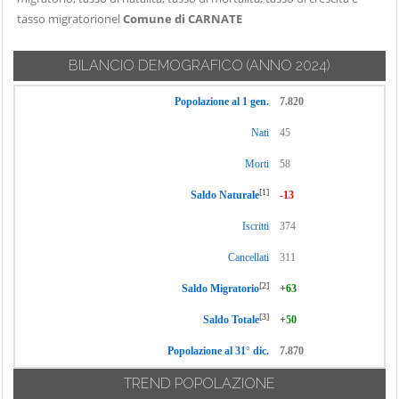
tasso migratorionel
Comune di CARNATE
BILANCIO DEMOGRAFICO
(ANNO 2024)
Popolazione al 1 gen.
7.820
Nati
45
Morti
58
[1]
Saldo Naturale
-13
Iscritti
374
Cancellati
311
[2]
Saldo Migratorio
+63
[3]
Saldo Totale
+50
Popolazione al 31° dic.
7.870
TREND POPOLAZIONE