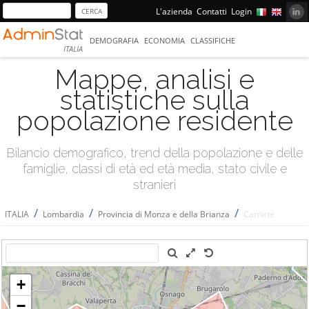
L'azienda
Contatti
Login
DEMOGRAFIA
ECONOMIA
CLASSIFICHE
ITALIA
Mappe, analisi e
statistiche sulla
popolazione residente
Bilancio demografico, trend della popolazione e delle
famiglie, classi di età ed età media, stato civile e
stranieri
/
/
/
ITALIA
Lombardia
Provincia di Monza e della Brianza
Carnate