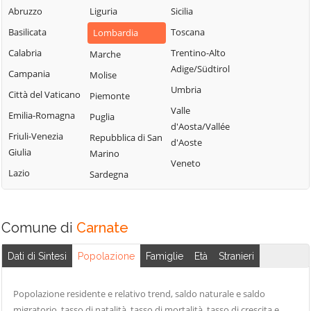
Abruzzo
Liguria
Sicilia
Muggiò
Cavenago di
Brianza
Basilicata
Toscana
Lombardia
Calabria
Trentino-Alto
Marche
Adige/Südtirol
Campania
Molise
Umbria
Città del Vaticano
Piemonte
Valle
Emilia-Romagna
Puglia
d'Aosta/Vallée
Friuli-Venezia
Repubblica di San
d'Aoste
Giulia
Marino
Veneto
Lazio
Sardegna
Comune di
Carnate
Dati di Sintesi
Popolazione
Famiglie
Età
Stranieri
Popolazione residente e relativo trend, saldo naturale e saldo
migratorio, tasso di natalità, tasso di mortalità, tasso di crescita e