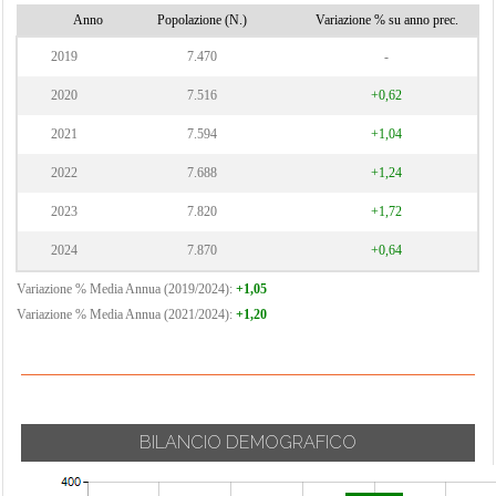
Anno
Popolazione (N.)
Variazione % su anno prec.
2019
7.470
-
2020
7.516
+0,62
2021
7.594
+1,04
2022
7.688
+1,24
2023
7.820
+1,72
2024
7.870
+0,64
Variazione % Media Annua (2019/2024):
+1,05
Variazione % Media Annua (2021/2024):
+1,20
BILANCIO DEMOGRAFICO