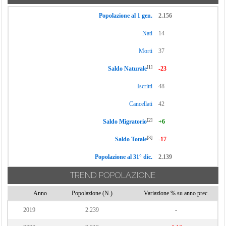
Torrecuso
Popolazione al 1 gen.
2.156
Vitulano
Nati
14
Morti
37
[1]
Saldo Naturale
-23
Iscritti
48
Cancellati
42
[2]
Saldo Migratorio
+6
[3]
Saldo Totale
-17
Popolazione al 31° dic.
2.139
TREND POPOLAZIONE
Anno
Popolazione (N.)
Variazione % su anno prec.
2019
2.239
-