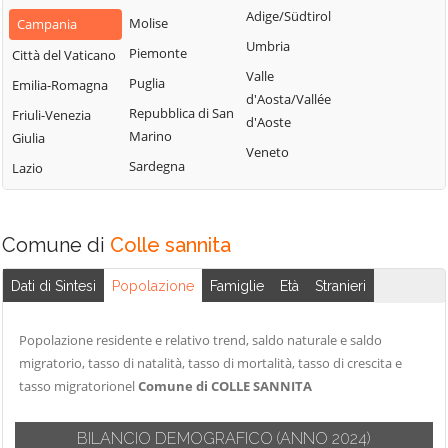
San Nazzaro
Castelpoto
Adige/Südtirol
Val Fortore
Molise
Campania
San Nicola
Castelvenere
Umbria
Montesarchio
Piemonte
Città del Vaticano
Manfredi
Castelvetere in
Valle
Morcone
Puglia
Emilia-Romagna
San Salvatore
Val Fortore
d'Aosta/Vallée
Paduli
Repubblica di San
Telesino
Friuli-Venezia
d'Aoste
Cautano
Marino
Giulia
Pago Veiano
Sant'Agata de'
Veneto
Ceppaloni
Sardegna
Goti
Lazio
Pannarano
Cerreto Sannita
Sant'Angelo a
Paolisi
Circello
Cupolo
Paupisi
Comune di
Colle sannita
Colle Sannita
Sant'Arcangelo
Pesco Sannita
Trimonte
Cusano Mutri
Dati di Sintesi
Popolazione
Famiglie
Età
Stranieri
Pietraroja
Santa Croce del
Pietrelcina
Sannio
Popolazione residente e relativo trend, saldo naturale e saldo
Sassinoro
migratorio, tasso di natalità, tasso di mortalità, tasso di crescita e
Solopaca
tasso migratorionel
Comune di COLLE SANNITA
Telese Terme
BILANCIO DEMOGRAFICO
(ANNO 2024)
Tocco Caudio