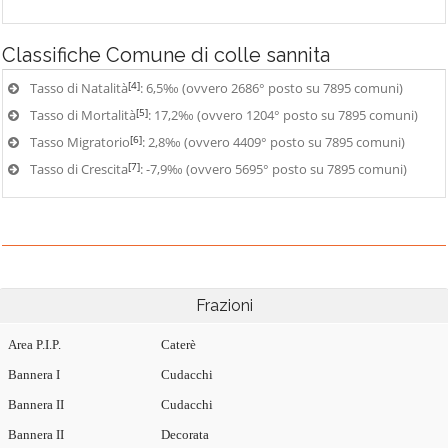
Classifiche
Comune di colle sannita
[4]
Tasso di Natalità
: 6,5‰ (ovvero 2686° posto su 7895 comuni)
[5]
Tasso di Mortalità
: 17,2‰ (ovvero 1204° posto su 7895 comuni)
[6]
Tasso Migratorio
: 2,8‰ (ovvero 4409° posto su 7895 comuni)
[7]
Tasso di Crescita
: -7,9‰ (ovvero 5695° posto su 7895 comuni)
Frazioni
Area P.I.P.
Caterè
Bannera I
Cudacchi
Bannera II
Cudacchi
Bannera II
Decorata