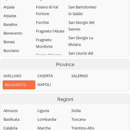
Arpaia
Foiano di Val
San Bartolomeo
Fortore
in Galdo
Arpaise
Forchia
San Giorgio del
Baselice
Sannio
Fragneto l'Abate
Benevento
San Giorgio La
Fragneto
Bonea
Molara
Monforte
Bucciano
San Leucio del
Frasso Telesino
Buonalbergo
Sannio
Ginestra degli
Province
Calvi
San Lorenzello
Schiavoni
AVELLINO
CASERTA
SALERNO
Campolattaro
San Lorenzo
Guardia
Maggiore
NAPOLI
BENEVENTO
Campoli del
Sanframondi
Monte Taburno
San Lupo
Limatola
Regioni
Casalduni
San Marco dei
Melizzano
Cavoti
Castelfranco in
Abruzzo
Liguria
Sicilia
Moiano
Miscano
San Martino
Basilicata
Lombardia
Toscana
Molinara
Sannita
Castelpagano
Calabria
Marche
Trentino-Alto
Montefalcone di