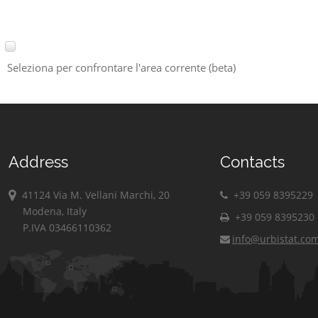
Seleziona per confrontare l'area corrente (beta)
Address
Contacts
41124 Via M. Vellani Marchi, 20
+39 059 8395229
Modena, Italy
+39 059 8395230
P.IVA 03466110362
info@urbistat.co