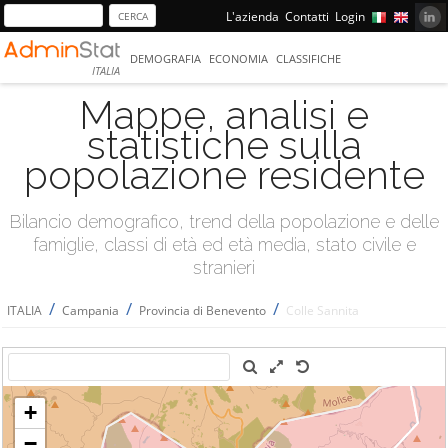
L'azienda
Contatti
Login
DEMOGRAFIA
ECONOMIA
CLASSIFICHE
ITALIA
Mappe, analisi e
statistiche sulla
popolazione residente
Bilancio demografico, trend della popolazione e delle
famiglie, classi di età ed età media, stato civile e
stranieri
/
/
/
ITALIA
Campania
Provincia di Benevento
Colle Sannita