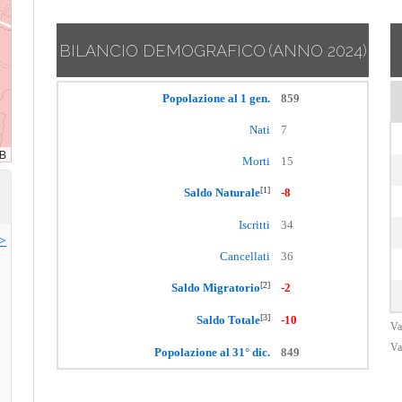
BILANCIO DEMOGRAFICO
(ANNO 2024)
Popolazione al 1 gen.
859
Nati
7
Morti
15
[1]
Saldo Naturale
-8
Iscritti
34
>>
Cancellati
36
[2]
Saldo Migratorio
-2
[3]
Saldo Totale
-10
Va
Va
Popolazione al 31° dic.
849