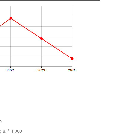
0
ia) * 1.000