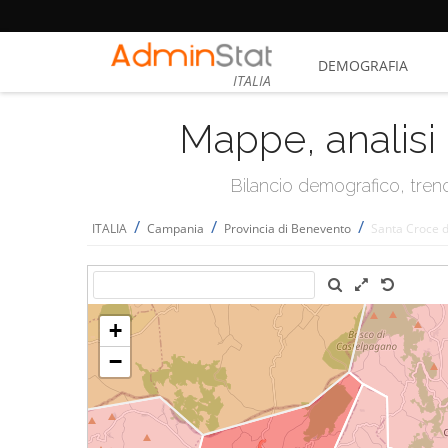
DEMOGRAFIA
ITALIA
Mappe, analisi 
Bilancio demografico, trend 
/
/
/
ITALIA
Campania
Provincia di Benevento
Santa Croce d