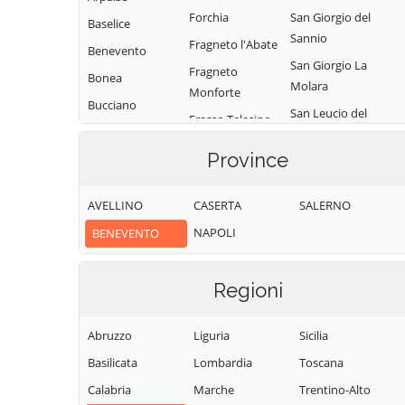
Forchia
San Giorgio del
Baselice
Sannio
Fragneto l'Abate
Benevento
San Giorgio La
Fragneto
Bonea
Molara
Monforte
Bucciano
San Leucio del
Frasso Telesino
Buonalbergo
Sannio
Ginestra degli
Province
Calvi
San Lorenzello
Schiavoni
Campolattaro
San Lorenzo
Guardia
AVELLINO
CASERTA
SALERNO
Maggiore
Campoli del
Sanframondi
NAPOLI
BENEVENTO
Monte Taburno
San Lupo
Limatola
Casalduni
San Marco dei
Melizzano
Cavoti
Regioni
Castelfranco in
Moiano
Miscano
San Martino
Molinara
Sannita
Abruzzo
Liguria
Sicilia
Castelpagano
Montefalcone di
San Nazzaro
Basilicata
Lombardia
Toscana
Castelpoto
Val Fortore
San Nicola
Calabria
Marche
Trentino-Alto
Castelvenere
Montesarchio