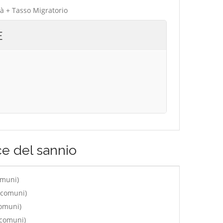
tà + Tasso Migratorio
E
e del sannio
omuni)
 comuni)
comuni)
 comuni)