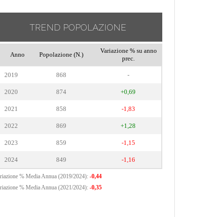
TREND POPOLAZIONE
Variazione % su anno
Anno
Popolazione (N.)
prec.
2019
868
-
2020
874
+0,69
2021
858
-1,83
2022
869
+1,28
2023
859
-1,15
2024
849
-1,16
riazione % Media Annua (2019/2024):
-0,44
riazione % Media Annua (2021/2024):
-0,35