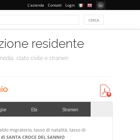
L'azienda
Contatti
Login
azione residente
dia, stato civile e stranieri
io
lie
Età
Stranieri
ldo migratorio, tasso di natalità, tasso di
di SANTA CROCE DEL SANNIO