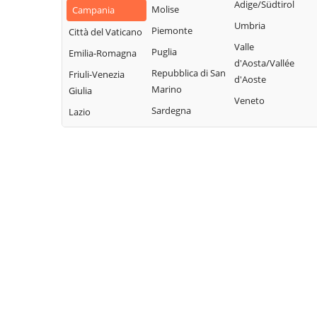
Manfredi
Adige/Südtirol
Molise
Castelvetere in
Campania
Morcone
San Salvatore
Umbria
Val Fortore
Piemonte
Città del Vaticano
Paduli
Telesino
Valle
Cautano
Puglia
Emilia-Romagna
Pago Veiano
Sant'Agata de'
d'Aosta/Vallée
Ceppaloni
Repubblica di San
Friuli-Venezia
Goti
d'Aoste
Pannarano
Marino
Cerreto Sannita
Giulia
Sant'Angelo a
Veneto
Paolisi
Sardegna
Circello
Lazio
Cupolo
Paupisi
Colle Sannita
Sant'Arcangelo
Pesco Sannita
Trimonte
Cusano Mutri
Pietraroja
Santa Croce del
Pietrelcina
Sannio
Sassinoro
Solopaca
Telese Terme
Tocco Caudio
Torrecuso