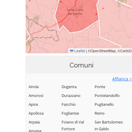
Comuni
Affianca 
Airola
Dugenta
Ponte
Amorosi
Durazzano
Pontelandolfo
Apice
Faicchio
Puglianello
Apollosa
Foglianise
Reino
Arpaia
Foiano di Val
San Bartolomeo
Fortore
in Galdo
Arpaise