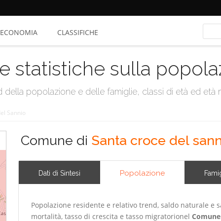
ECONOMIA
CLASSIFICHE
e statistiche sulla popol
della popolazione e delle famiglie, classi di età ed età me
el Sannio
Comune di
Santa croce del sann
Popolazione
Dati di Sintesi
Famig
Popolazione residente e relativo trend, saldo naturale e sa
mortalità, tasso di crescita e tasso migratorionel
Comune 