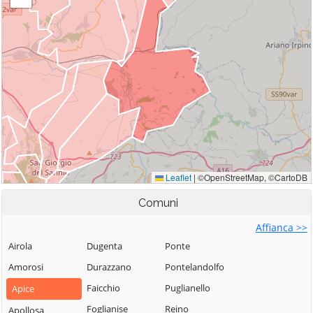
Comuni
Affianca >>
Airola
Dugenta
Ponte
Amorosi
Durazzano
Pontelandolfo
Faicchio
Puglianello
Apice
Foglianise
Reino
Apollosa