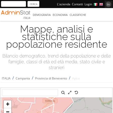
L'azienda
Contatti
Login
DEMOGRAFIA
ECONOMIA
CLASSIFICHE
ITALIA
Mappe, analisi e
statistiche sulla
popolazione residente
Bilancio demografico, trend della popolazione e delle
famiglie, classi di età ed età media, stato civile e
stranieri
/
/
/
ITALIA
Campania
Provincia di Benevento
Apice