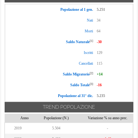
Torrecuso
Popolazione al 1 gen.
5.251
Vitulano
Nati
34
Morti
64
[1]
Saldo Naturale
-30
Iscritti
129
Cancellati
115
[2]
Saldo Migratorio
+14
[3]
Saldo Totale
-16
Popolazione al 31° dic.
5.235
TREND POPOLAZIONE
Anno
Popolazione (N.)
Variazione % su anno prec.
2019
5.504
-