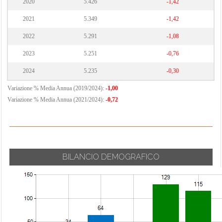
2020
5.426
-1,42
2021
5.349
-1,42
2022
5.291
-1,08
2023
5.251
-0,76
2024
5.235
-0,30
Variazione % Media Annua (2019/2024):
-1,00
Variazione % Media Annua (2021/2024):
-0,72
BILANCIO DEMOGRAFICO