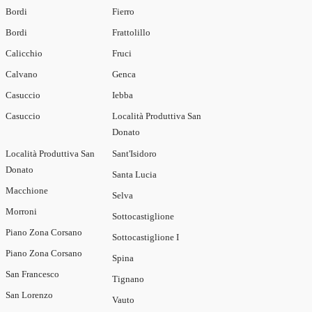
Bordi
Fierro
Bordi
Frattolillo
Calicchio
Fruci
Calvano
Genca
Casuccio
Iebba
Casuccio
Località Produttiva San
Donato
Località Produttiva San
Sant'Isidoro
Donato
Santa Lucia
Macchione
Selva
Morroni
Sottocastiglione
Piano Zona Corsano
Sottocastiglione I
Piano Zona Corsano
Spina
San Francesco
Tignano
San Lorenzo
Vauto