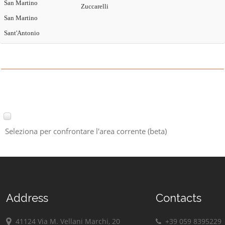
San Martino
Zuccarelli
San Martino
Sant'Antonio
Seleziona per confrontare l'area corrente (beta)
Address
Contacts
41124 Via M. Vellani Marchi, 20
+39 059 8395229