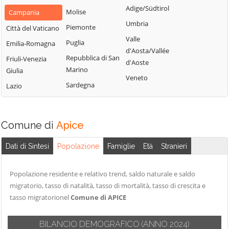
San Nazzaro
Castelpoto
Adige/Südtirol
Val Fortore
Molise
Campania
San Nicola
Castelvenere
Umbria
Montesarchio
Piemonte
Città del Vaticano
Manfredi
Castelvetere in
Valle
Morcone
Puglia
Emilia-Romagna
San Salvatore
Val Fortore
d'Aosta/Vallée
Paduli
Repubblica di San
Telesino
Friuli-Venezia
d'Aoste
Cautano
Marino
Giulia
Pago Veiano
Sant'Agata de'
Veneto
Ceppaloni
Sardegna
Goti
Lazio
Pannarano
Cerreto Sannita
Sant'Angelo a
Paolisi
Circello
Cupolo
Paupisi
Comune di
Apice
Colle Sannita
Sant'Arcangelo
Pesco Sannita
Trimonte
Cusano Mutri
Dati di Sintesi
Popolazione
Famiglie
Età
Stranieri
Pietraroja
Santa Croce del
Pietrelcina
Sannio
Popolazione residente e relativo trend, saldo naturale e saldo
Sassinoro
migratorio, tasso di natalità, tasso di mortalità, tasso di crescita e
Solopaca
tasso migratorionel
Comune di APICE
Telese Terme
BILANCIO DEMOGRAFICO
(ANNO 2024)
Tocco Caudio