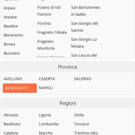
Foiano di Val
San Bartolomeo
Arpaia
Fortore
in Galdo
Arpaise
Forchia
San Giorgio del
Baselice
Sannio
Fragneto l'Abate
Benevento
San Giorgio La
Fragneto
Bonea
Molara
Monforte
Bucciano
San Leucio del
Frasso Telesino
Buonalbergo
Sannio
Ginestra degli
Province
Calvi
San Lorenzello
Schiavoni
AVELLINO
CASERTA
SALERNO
Campolattaro
San Lorenzo
Guardia
Maggiore
NAPOLI
BENEVENTO
Campoli del
Sanframondi
Monte Taburno
San Lupo
Limatola
Regioni
Casalduni
San Marco dei
Melizzano
Cavoti
Castelfranco in
Abruzzo
Liguria
Sicilia
Moiano
Miscano
San Martino
Basilicata
Lombardia
Toscana
Molinara
Sannita
Castelpagano
Calabria
Marche
Trentino-Alto
Montefalcone di