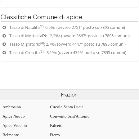
Classifiche
Comune di apice
[4]
Tasso di Natalità
: 6,5‰ (ovvero 2751° posto su 7895 comuni)
[5]
Tasso di Mortalità
: 12,2‰ (ovvero 3667° posto su 7895 comuni)
[6]
Tasso Migratorio
: 2,7‰ (ovvero 4447° posto su 7895 comuni)
[7]
Tasso di Crescita
: -3,1‰ (ovvero 4346° posto su 7895 comuni)
Frazioni
Ambrosino
Circolo Santa Lucia
Apice Nuovo
Convento Sant'Antonio
Apice Vecchio
Falcetti
Belmonte
Fierro