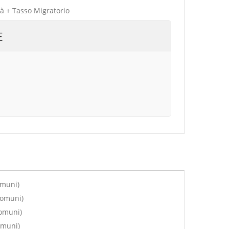
tà + Tasso Migratorio
E
omuni)
comuni)
comuni)
omuni)