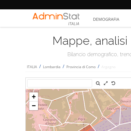
DEMOGRAFIA
ITALIA
Mappe, analisi 
Bilancio demografico, trend 
/
/
/
ITALIA
Lombardia
Provincia di Como
Argegno