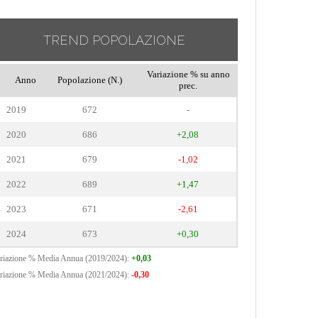
TREND POPOLAZIONE
Variazione % su anno
Anno
Popolazione (N.)
prec.
2019
672
-
2020
686
+2,08
2021
679
-1,02
2022
689
+1,47
2023
671
-2,61
2024
673
+0,30
riazione % Media Annua (2019/2024):
+0,03
riazione % Media Annua (2021/2024):
-0,30