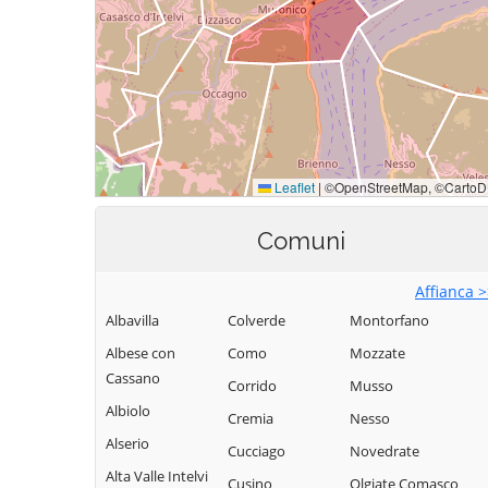
Comuni
Affianca 
Albavilla
Colverde
Montorfano
Albese con
Como
Mozzate
Cassano
Corrido
Musso
Albiolo
Cremia
Nesso
Alserio
Cucciago
Novedrate
Alta Valle Intelvi
Cusino
Olgiate Comasco