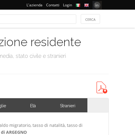
L'azienda
Contatti
Login
azione residente
dia, stato civile e stranieri
lie
Età
Stranieri
ldo migratorio, tasso di natalità, tasso di
 di ARGEGNO