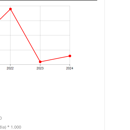
0
ia) * 1.000