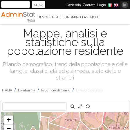
L'azienda
Contatti
Login
DEMOGRAFIA
ECONOMIA
CLASSIFICHE
ITALIA
Mappe, analisi e
statistiche sulla
popolazione residente
Bilancio demografico, trend della popolazione e delle
famiglie, classi di età ed età media, stato civile e
stranieri
/
/
/
ITALIA
Lombardia
Provincia di Como
Limido Comasco