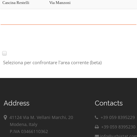
Cascina Restelli
Via Manzoni
Seleziona per confrontare l'area corrente (beta)
Address
Contacts
41124 Via M. Vellani Marchi, 20
+39 059 8395229
Modena, Italy
+39 059 8395230
P.IVA 03466110362
info@urbistat.co