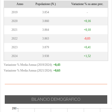
Moltrasio
Cermenate
Anno
Popolazione (N.)
Veniano
Variazione % su anno prec.
Monguzzo
Cernobbio
Vercana
2019
3.854
-
Montano Lucino
Cirimido
Vertemate con
2020
3.860
+0,16
Montemezzo
Minoprio
Claino con
2021
3.864
+0,10
Osteno
Villa Guardia
2022
3.863
-0,03
Colonno
Zelbio
2023
3.879
+0,41
2024
3.938
+1,52
Variazione % Media Annua (2019/2024):
+0,43
Variazione % Media Annua (2021/2024):
+0,63
BILANCIO DEMOGRAFICO