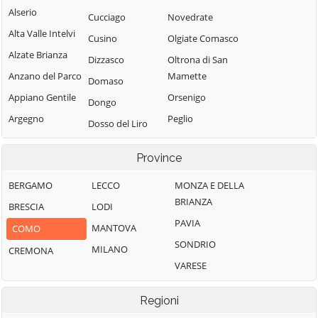
Alserio
Cucciago
Novedrate
Alta Valle Intelvi
Cusino
Olgiate Comasco
Alzate Brianza
Dizzasco
Oltrona di San
Anzano del Parco
Mamette
Domaso
Appiano Gentile
Orsenigo
Dongo
Argegno
Peglio
Dosso del Liro
Arosio
Pianello del Lario
Erba
Province
Asso
Pigra
Eupilio
Barni
Plesio
BERGAMO
LECCO
MONZA E DELLA
Faggeto Lario
BRIANZA
Bellagio
Pognana Lario
BRESCIA
LODI
Faloppio
PAVIA
Bene Lario
Ponna
MANTOVA
COMO
Fenegrò
SONDRIO
Beregazzo con
Ponte Lambro
MILANO
CREMONA
Figino Serenza
Figliaro
VARESE
Porlezza
Fino Mornasco
Binago
Proserpio
Garzeno
Regioni
Bizzarone
Pusiano
Gera Lario