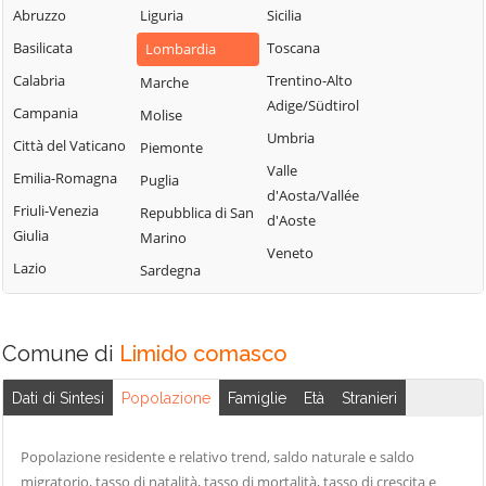
Blessagno
Abruzzo
Liguria
Sicilia
Rezzago
Grandate
Blevio
Basilicata
Toscana
Lombardia
Rodero
Grandola ed Uniti
Bregnano
Calabria
Trentino-Alto
Marche
Rovellasca
Gravedona ed
Adige/Südtirol
Brenna
Campania
Molise
Uniti
Rovello Porro
Umbria
Brienno
Città del Vaticano
Piemonte
Griante
Sala Comacina
Valle
Brunate
Emilia-Romagna
Puglia
Guanzate
San Bartolomeo
d'Aosta/Vallée
Bulgarograsso
Val Cavargna
Friuli-Venezia
Repubblica di San
Inverigo
d'Aoste
Giulia
Marino
Cabiate
San Fermo della
Laglio
Veneto
Battaglia
Lazio
Sardegna
Cadorago
Laino
San Nazzaro Val
Caglio
Lambrugo
Cavargna
Campione d'Italia
Lasnigo
Comune di
Limido comasco
San Siro
Cantù
Lezzeno
Schignano
Dati di Sintesi
Popolazione
Famiglie
Età
Stranieri
Canzo
Limido
Senna Comasco
Capiago
Comasco
Solbiate con
Popolazione residente e relativo trend, saldo naturale e saldo
Intimiano
Lipomo
Cagno
migratorio, tasso di natalità, tasso di mortalità, tasso di crescita e