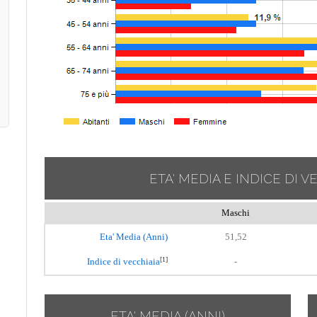
ETA' MEDIA E INDICE DI V
Maschi
Eta' Media (Anni)
51,52
[1]
Indice di vecchiaia
-
ETA' MEDIA (ANNI)