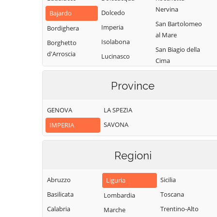
Nervina
Dolcedo
Bajardo
San Bartolomeo
Imperia
Bordighera
al Mare
Isolabona
Borghetto
San Biagio della
d'Arroscia
Lucinasco
Cima
Borgomaro
Mendatica
San Lorenzo al
Camporosso
Province
Molini di Triora
Mare
Caravonica
Montalto
Sanremo
GENOVA
LA SPEZIA
Carpasio
Castel Vittorio
Santo Stefano al
SAVONA
IMPERIA
Montegrosso
Castellaro
Mare
Pian Latte
Ceriana
Seborga
Olivetta San
Regioni
Cervo
Soldano
Michele
Cesio
Taggia
Ospedaletti
Abruzzo
Sicilia
Liguria
Chiusanico
Terzorio
Perinaldo
Basilicata
Toscana
Lombardia
Chiusavecchia
Triora
Pietrabruna
Calabria
Trentino-Alto
Marche
Cipressa
Vallebona