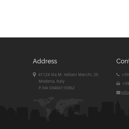
Address
Con
41124 Via M. Vellani Marchi, 20
+39 
Modena, Italy
+39
P.IVA 03466110362
inf