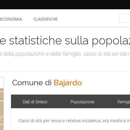
ECONOMIA
CLASSIFICHE
e statistiche sulla popol
della popolazione e delle famiglie, classi di età ed età me
Comune di
Bajardo
Dati di Sintesi
Popolazione
Famigl
Classi di età per sesso e relativa incidenza, età media e i