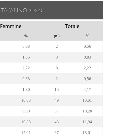
ETÀ
(ANNO 2024)
Femmine
Totale
%
(n.)
%
0,68
2
0,56
1,36
3
0,83
2,72
8
2,22
0,68
2
0,56
1,36
15
4,17
10,88
49
13,61
6,80
37
10,28
10,88
43
11,94
17,01
67
18,61