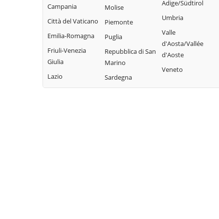
Adige/Südtirol
Pieve di Teco
Campania
Molise
Civezza
Vallecrosia
Umbria
Pigna
Città del Vaticano
Piemonte
Cosio d'Arroscia
Vasia
Valle
Pompeiana
Emilia-Romagna
Puglia
Ventimiglia
d'Aosta/Vallée
Pontedassio
Friuli-Venezia
Repubblica di San
d'Aoste
Vessalico
Giulia
Marino
Veneto
Villa Faraldi
Lazio
Sardegna