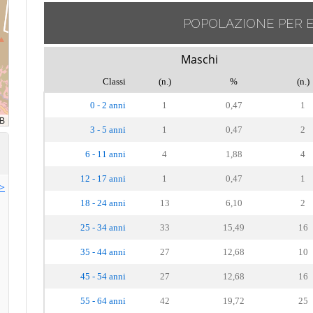
POPOLAZIONE PER 
Maschi
Classi
(n.)
%
(n.)
0 - 2 anni
1
0,47
1
3 - 5 anni
1
0,47
2
6 - 11 anni
4
1,88
4
12 - 17 anni
1
0,47
1
>>
18 - 24 anni
13
6,10
2
25 - 34 anni
33
15,49
16
35 - 44 anni
27
12,68
10
45 - 54 anni
27
12,68
16
55 - 64 anni
42
19,72
25