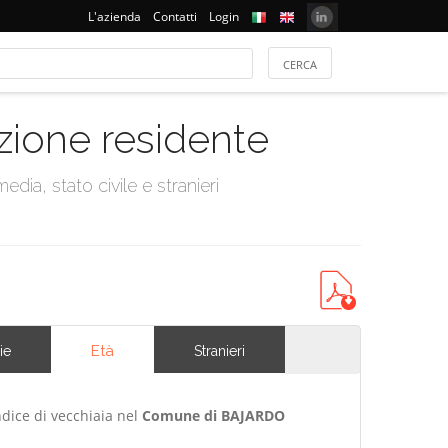
L'azienda
Contatti
Login
azione residente
dia, stato civile e stranieri
Età
ie
Stranieri
ndice di vecchiaia nel
Comune di BAJARDO