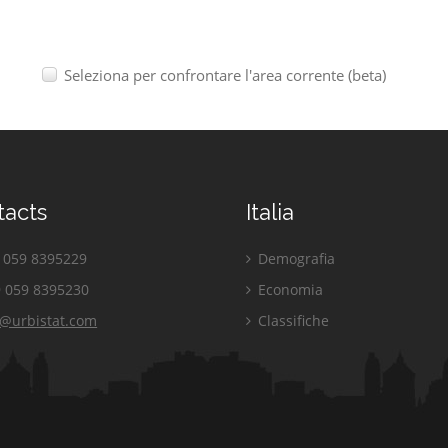
Seleziona per confrontare l'area corrente (beta)
tacts
Italia
059 8395229
Demografia
 059 8395230
Economia
o@urbistat.com
Classifiche