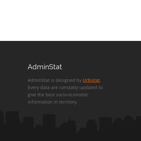
AdminStat
AdminStat is designed by
Urbistat
.
Every data are constatly updated to
give the best socio-economic
information in territory.