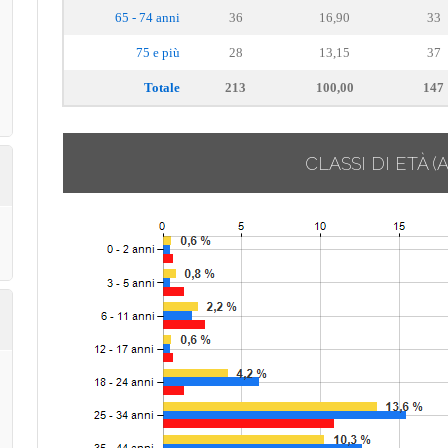
65 - 74 anni
36
16,90
33
75 e più
28
13,15
37
Totale
213
100,00
147
CLASSI DI ETÀ
(