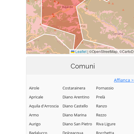
Comuni
Affianca 
Airole
Costarainera
Pornassio
Apricale
Diano Arentino
Prelà
Aquila d'Arroscia
Diano Castello
Ranzo
Armo
Diano Marina
Rezzo
Aurigo
Diano San Pietro
Riva Ligure
Badalucco
Dolceacqua
Rocchetta