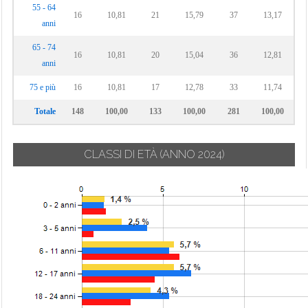
55 - 64
16
10,81
21
15,79
37
13,17
anni
65 - 74
16
10,81
20
15,04
36
12,81
anni
75 e più
16
10,81
17
12,78
33
11,74
Totale
148
100,00
133
100,00
281
100,00
CLASSI DI ETÀ
(ANNO 2024)