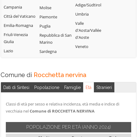
Perinaldo
Adige/Südtirol
Chiusavecchia
Campania
Triora
Molise
Pietrabruna
Umbria
Cipressa
Città del Vaticano
Vallebona
Piemonte
Pieve di Teco
Valle
Civezza
Emilia-Romagna
Vallecrosia
Puglia
Pigna
d'Aosta/Vallée
Cosio d'Arroscia
Friuli-Venezia
Vasia
Repubblica di San
d'Aoste
Pompeiana
Giulia
Marino
Ventimiglia
Veneto
Pontedassio
Lazio
Sardegna
Vessalico
Villa Faraldi
Comune di
Rocchetta nervina
Dati di Sintesi
Popolazione
Famiglie
Età
Stranieri
Classi di età per sesso e relativa incidenza, età media e indice di
vecchiaia nel
Comune di ROCCHETTA NERVINA
POPOLAZIONE PER ETÀ
(ANNO 2024)