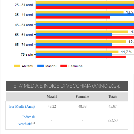
ETA' MEDIA E INDICE DI VECCHIAIA
(ANNO 2024)
Maschi
Femmine
Totale
Eta' Media (Anni)
43,22
48,38
45,67
Indice di
-
-
222,58
[1]
vecchiaia