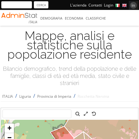
L'azienda
Contatti
Login
DEMOGRAFIA
ECONOMIA
CLASSIFICHE
ITALIA
Mappe, analisi e
statistiche sulla
popolazione residente
Bilancio demografico, trend della popolazione e delle
famiglie, classi di età ed età media, stato civile e
stranieri
/
/
/
ITALIA
Liguria
Provincia di Imperia
Rocchetta Nervina