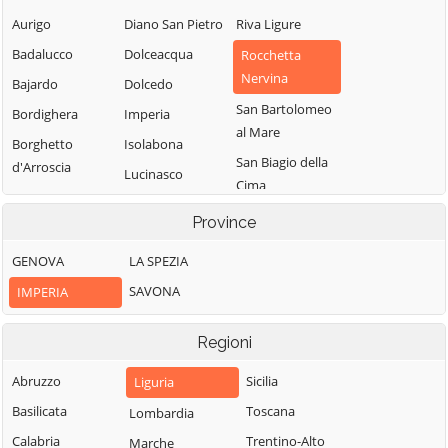
Aurigo
Diano San Pietro
Riva Ligure
Badalucco
Dolceacqua
Rocchetta
Nervina
Bajardo
Dolcedo
San Bartolomeo
Bordighera
Imperia
al Mare
Borghetto
Isolabona
San Biagio della
d'Arroscia
Lucinasco
Cima
Borgomaro
Mendatica
San Lorenzo al
Province
Camporosso
Molini di Triora
Mare
Caravonica
GENOVA
LA SPEZIA
Montalto
Sanremo
Castel Vittorio
Carpasio
SAVONA
IMPERIA
Santo Stefano al
Castellaro
Montegrosso
Mare
Pian Latte
Regioni
Ceriana
Seborga
Olivetta San
Cervo
Abruzzo
Soldano
Sicilia
Liguria
Michele
Cesio
Basilicata
Taggia
Toscana
Lombardia
Ospedaletti
Chiusanico
Calabria
Terzorio
Trentino-Alto
Marche