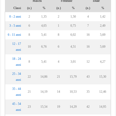
Maschi
Femmine
Totale
Classi
(n.)
%
(n.)
%
(n.)
%
0 - 2 anni
2
1,35
2
1,50
4
1,42
3 - 5 anni
6
4,05
1
0,75
7
2,49
6 - 11 anni
8
5,41
8
6,02
16
5,69
12 - 17
10
6,76
6
4,51
16
5,69
anni
18 - 24
8
5,41
4
3,01
12
4,27
anni
25 - 34
22
14,86
21
15,79
43
15,30
anni
35 - 44
21
14,19
14
10,53
35
12,46
anni
45 - 54
23
15,54
19
14,29
42
14,95
anni