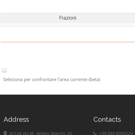
Frazioni
Seleziona per confrontare l'area corrente (beta)
Address
Contacts
41124 Via M. Vellani Marchi, 20
+39 059 8395229