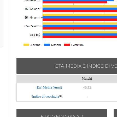
ETA' MEDIA E INDICE DI V
Maschi
Eta' Media (Anni)
46,95
[1]
Indice di vecchiaia
-
ETA' MEDIA (ANNI)