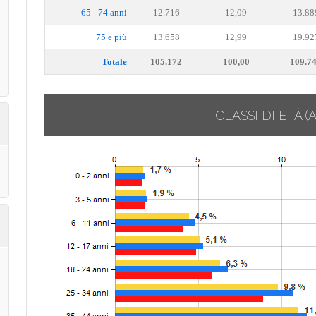
65 - 74 anni
12.716
12,09
13.88
75 e più
13.658
12,99
19.92
Totale
105.172
100,00
109.7
CLASSI DI ETÀ
(