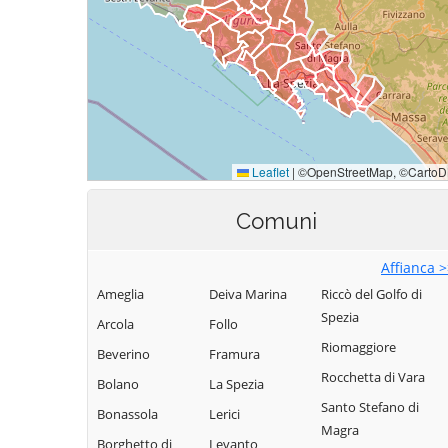
Comuni
Affianca 
Ameglia
Deiva Marina
Riccò del Golfo di
Spezia
Arcola
Follo
Riomaggiore
Beverino
Framura
Rocchetta di Vara
Bolano
La Spezia
Santo Stefano di
Bonassola
Lerici
Magra
Borghetto di
Levanto