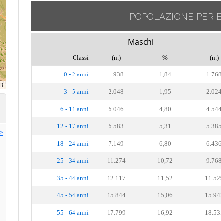
POPOLAZIONE PER 
Maschi
Classi
(n.)
%
(n.)
0 - 2 anni
1.938
1,84
1.76
3 - 5 anni
2.048
1,95
2.02
6 - 11 anni
5.046
4,80
4.54
12 - 17 anni
5.583
5,31
5.38
>>
18 - 24 anni
7.149
6,80
6.43
25 - 34 anni
11.274
10,72
9.76
35 - 44 anni
12.117
11,52
11.52
45 - 54 anni
15.844
15,06
15.94
55 - 64 anni
17.799
16,92
18.53