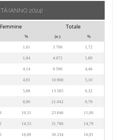
ETÀ
(ANNO 2024)
Femmine
Totale
%
(n.)
%
8
1,61
3.706
1,72
4
1,84
4.072
1,89
4
4,14
9.590
4,46
5
4,91
10.968
5,10
6
5,86
13.585
6,32
8
8,90
21.042
9,79
9
10,51
23.646
11,00
2
14,53
31.786
14,79
5
16,89
36.334
16,91