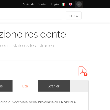
L'azienda
Contatti
Login
azione residente
dia, stato civile e stranieri
Età
ie
Stranieri
ndice di vecchiaia nella
Provincia di LA SPEZIA