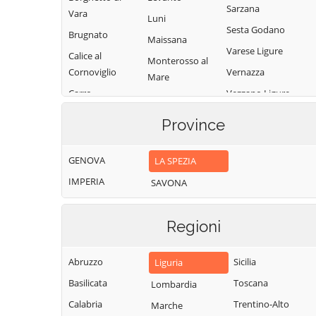
Sarzana
Vara
Luni
Sesta Godano
Brugnato
Maissana
Varese Ligure
Calice al
Monterosso al
Cornoviglio
Vernazza
Mare
Carro
Vezzano Ligure
Pignone
Carrodano
Zignago
Portovenere
Province
Castelnuovo
Magra
GENOVA
LA SPEZIA
IMPERIA
SAVONA
Regioni
Abruzzo
Sicilia
Liguria
Basilicata
Toscana
Lombardia
Calabria
Trentino-Alto
Marche