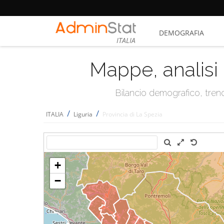
DEMOGRAFIA
ITALIA
Mappe, analisi 
Bilancio demografico, trend 
/
/
ITALIA
Liguria
Provincia di La Spezia