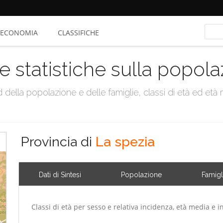
ECONOMIA
CLASSIFICHE
e statistiche sulla popol
della popolazione e delle famiglie, classi di età ed età me
Provincia di
La spezia
Dati di Sintesi
Popolazione
Famigl
Classi di età per sesso e relativa incidenza, età media e i