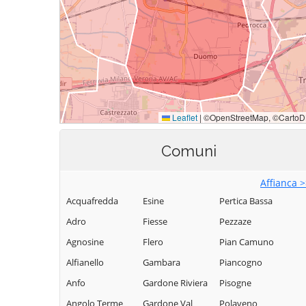
Comuni
Affianca 
Acquafredda
Esine
Pertica Bassa
Adro
Fiesse
Pezzaze
Agnosine
Flero
Pian Camuno
Alfianello
Gambara
Piancogno
Anfo
Gardone Riviera
Pisogne
Angolo Terme
Gardone Val
Polaveno