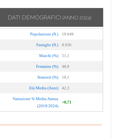
DATI DEMOGRAFICI
(ANNO 2024)
Popolazione (N.)
19.649
Famiglie (N.)
8.036
Maschi (%)
51,1
Femmine (%)
48,9
Stranieri (%)
18,1
Età Media (Anni)
42,3
Variazione % Media Annua
+0,71
(2019/2024)