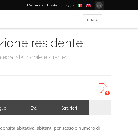
L'azienda
Contatti
Login
azione residente
dia, stato civile e stranieri
lie
Età
Stranieri
 densità abitativa, abitanti per sesso e numero di