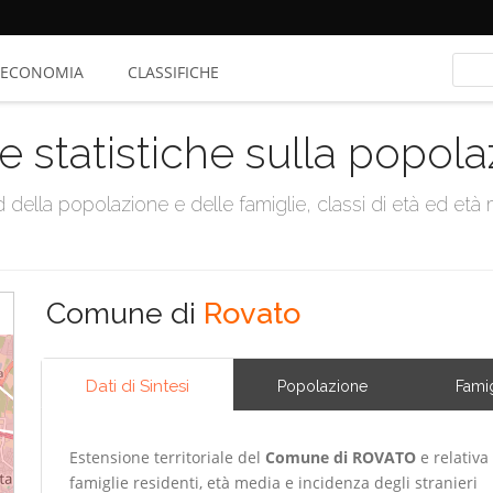
ECONOMIA
CLASSIFICHE
e statistiche sulla popol
della popolazione e delle famiglie, classi di età ed età me
Comune di
Rovato
Dati di Sintesi
Popolazione
Famig
Estensione territoriale del
Comune di ROVATO
e relativa
famiglie residenti, età media e incidenza degli stranieri