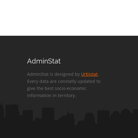
AdminStat
AdminStat is designed by
Urbistat
.
Every data are constatly updated to
give the best socio-economic
information in territory.