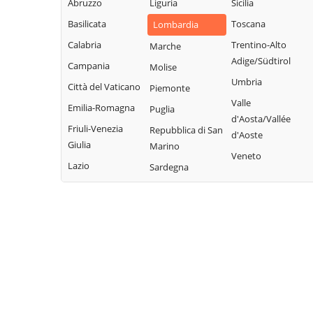
Abruzzo
Liguria
Sicilia
Garda
Giacomo
Lodrino
Basilicata
Toscana
Lombardia
Quinzano d'Oglio
Borgosatollo
Lograto
Calabria
Trentino-Alto
Marche
Remedello
Borno
Lonato del Garda
Adige/Südtirol
Campania
Molise
Rezzato
Botticino
Longhena
Umbria
Città del Vaticano
Piemonte
Roccafranca
Bovegno
Losine
Valle
Emilia-Romagna
Puglia
Rodengo Saiano
Bovezzo
d'Aosta/Vallée
Lozio
Friuli-Venezia
Repubblica di San
Roè Volciano
d'Aoste
Brandico
Lumezzane
Giulia
Marino
Roncadelle
Veneto
Braone
Maclodio
Lazio
Sardegna
Rovato
Breno
Magasa
Rudiano
Brescia
Mairano
Sabbio Chiese
Brione
Malegno
Sale Marasino
Caino
Malonno
Salò
Calcinato
Manerba del
San Felice del
Calvagese della
Garda
Benaco
Riviera
Manerbio