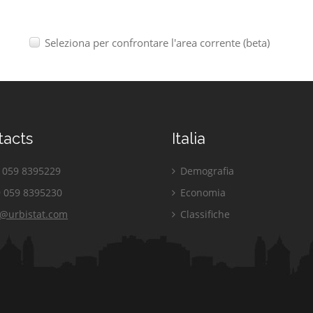
Seleziona per confrontare l'area corrente (beta)
tacts
Italia
059 8395229
Demografia
 059 8395230
Economia
o@urbistat.com
Classifiche