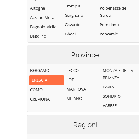
Trompia
Artogne
Polpenazze del
Gargnano
Garda
Azzano Mella
Gavardo
Pompiano
Bagnolo Mella
Ghedi
Poncarale
Bagolino
Gianico
Ponte di Legno
Barbariga
Gottolengo
Pontevico
Province
Barghe
Gussago
Pontoglio
Bassano
BERGAMO
LECCO
MONZA E DELLA
Bresciano
Idro
Pozzolengo
BRIANZA
LODI
BRESCIA
Bedizzole
Incudine
Pralboino
PAVIA
MANTOVA
Berlingo
COMO
Irma
Preseglie
SONDRIO
MILANO
Berzo Demo
CREMONA
Iseo
Prevalle
VARESE
Berzo Inferiore
Isorella
Provaglio d'Iseo
Bienno
Lavenone
Provaglio Val
Regioni
Sabbia
Bione
Leno
Puegnago del
Borgo San
Limone sul Garda