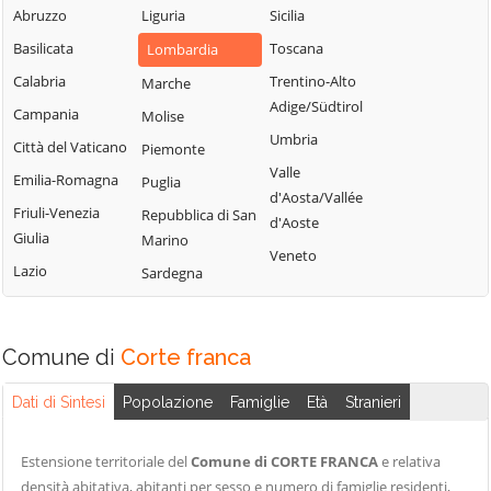
Sabbia
Abruzzo
Liguria
Sicilia
Bione
Leno
Puegnago del
Basilicata
Toscana
Lombardia
Borgo San
Limone sul Garda
Garda
Giacomo
Calabria
Trentino-Alto
Marche
Lodrino
Quinzano d'Oglio
Adige/Südtirol
Borgosatollo
Campania
Molise
Lograto
Remedello
Umbria
Borno
Città del Vaticano
Piemonte
Lonato del Garda
Rezzato
Valle
Botticino
Emilia-Romagna
Puglia
Longhena
d'Aosta/Vallée
Roccafranca
Bovegno
Friuli-Venezia
Repubblica di San
Losine
d'Aoste
Rodengo Saiano
Giulia
Marino
Bovezzo
Lozio
Veneto
Roè Volciano
Lazio
Sardegna
Brandico
Lumezzane
Roncadelle
Braone
Maclodio
Rovato
Breno
Magasa
Comune di
Corte franca
Rudiano
Brescia
Mairano
Sabbio Chiese
Dati di Sintesi
Popolazione
Famiglie
Età
Stranieri
Brione
Malegno
Sale Marasino
Caino
Malonno
Estensione territoriale del
Comune di CORTE FRANCA
e relativa
Salò
Calcinato
Manerba del
densità abitativa, abitanti per sesso e numero di famiglie residenti,