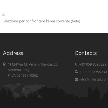
Seleziona per confrontare l'area corrente (beta)
Address
Contacts
41124 Via M. Vellani Marchi, 20
+39 059 8395229
Modena, Italy
+39 059 8395230
P.IVA 03466110362
info@urbistat.co