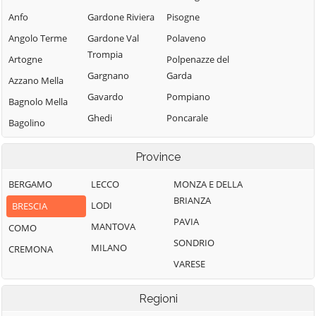
Anfo
Gardone Riviera
Pisogne
Angolo Terme
Gardone Val
Polaveno
Trompia
Artogne
Polpenazze del
Gargnano
Garda
Azzano Mella
Gavardo
Pompiano
Bagnolo Mella
Ghedi
Poncarale
Bagolino
Gianico
Ponte di Legno
Barbariga
Province
Gottolengo
Pontevico
Barghe
Gussago
Pontoglio
BERGAMO
LECCO
MONZA E DELLA
Bassano
BRIANZA
Bresciano
Idro
Pozzolengo
LODI
BRESCIA
PAVIA
Bedizzole
Incudine
Pralboino
MANTOVA
COMO
SONDRIO
Berlingo
Irma
Preseglie
MILANO
CREMONA
VARESE
Berzo Demo
Iseo
Prevalle
Berzo Inferiore
Isorella
Provaglio d'Iseo
Regioni
Bienno
Lavenone
Provaglio Val