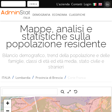
L'azienda
Contatti
Login
DEMOGRAFIA
ECONOMIA
CLASSIFICHE
ITALIA
Mappe, analisi e
statistiche sulla
popolazione residente
Bilancio demografico, trend della popolazione e delle
famiglie, classi di età ed età media, stato civile e
stranieri
/
/
/
ITALIA
Lombardia
Provincia di Brescia
Corte Franca