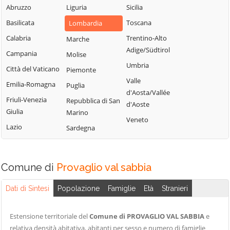
Sabbia
Abruzzo
Liguria
Sicilia
Bione
Leno
Basilicata
Puegnago del
Toscana
Lombardia
Borgo San
Limone sul Garda
Garda
Giacomo
Calabria
Trentino-Alto
Marche
Lodrino
Quinzano d'Oglio
Adige/Südtirol
Borgosatollo
Campania
Molise
Lograto
Remedello
Umbria
Borno
Città del Vaticano
Piemonte
Lonato del Garda
Rezzato
Valle
Botticino
Emilia-Romagna
Puglia
Longhena
d'Aosta/Vallée
Roccafranca
Bovegno
Friuli-Venezia
Repubblica di San
Losine
d'Aoste
Giulia
Rodengo Saiano
Marino
Bovezzo
Lozio
Veneto
Lazio
Roè Volciano
Sardegna
Brandico
Lumezzane
Roncadelle
Braone
Maclodio
Rovato
Breno
Magasa
Comune di
Provaglio val sabbia
Rudiano
Brescia
Mairano
Sabbio Chiese
Dati di Sintesi
Popolazione
Famiglie
Età
Stranieri
Brione
Malegno
Sale Marasino
Caino
Malonno
Estensione territoriale del
Comune di PROVAGLIO VAL SABBIA
e
Salò
Calcinato
Manerba del
relativa densità abitativa, abitanti per sesso e numero di famiglie