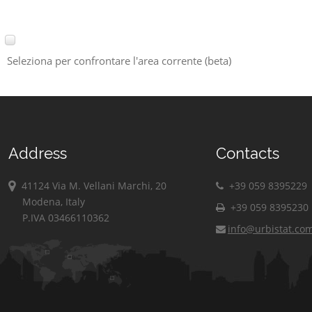
Seleziona per confrontare l'area corrente (beta)
Address
Contacts
41124 Via M. Vellani Marchi, 20
+39 059 8395229
Modena, Italy
+39 059 8395230
P.IVA 03466110362
info@urbistat.co