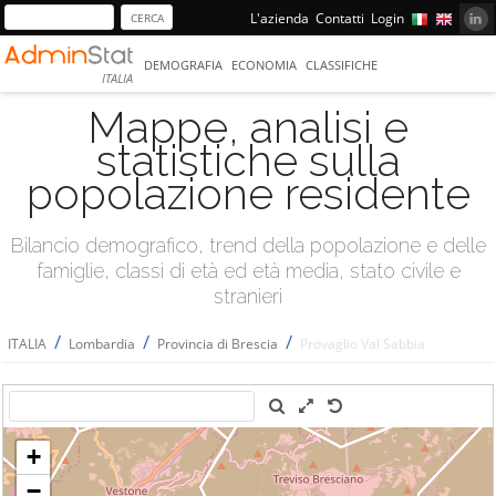
L'azienda
Contatti
Login
DEMOGRAFIA
ECONOMIA
CLASSIFICHE
ITALIA
Mappe, analisi e
statistiche sulla
popolazione residente
Bilancio demografico, trend della popolazione e delle
famiglie, classi di età ed età media, stato civile e
stranieri
/
/
/
ITALIA
Lombardia
Provincia di Brescia
Provaglio Val Sabbia