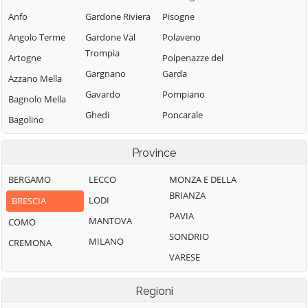
Anfo
Gardone Riviera
Pisogne
Angolo Terme
Gardone Val
Polaveno
Trompia
Artogne
Polpenazze del
Gargnano
Garda
Azzano Mella
Gavardo
Pompiano
Bagnolo Mella
Ghedi
Poncarale
Bagolino
Gianico
Ponte di Legno
Barbariga
Province
Gottolengo
Pontevico
Barghe
Gussago
Pontoglio
BERGAMO
LECCO
MONZA E DELLA
Bassano
BRIANZA
Bresciano
Idro
Pozzolengo
LODI
BRESCIA
PAVIA
Bedizzole
Incudine
Pralboino
MANTOVA
COMO
SONDRIO
Berlingo
Irma
Preseglie
MILANO
CREMONA
VARESE
Berzo Demo
Iseo
Prevalle
Berzo Inferiore
Isorella
Provaglio d'Iseo
Regioni
Bienno
Lavenone
Provaglio Val