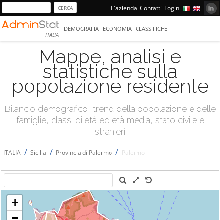
L'azienda
Contatti
Login
DEMOGRAFIA
ECONOMIA
CLASSIFICHE
ITALIA
Mappe, analisi e
statistiche sulla
popolazione residente
Bilancio demografico, trend della popolazione e delle
famiglie, classi di età ed età media, stato civile e
stranieri
/
/
/
ITALIA
Sicilia
Provincia di Palermo
Palermo