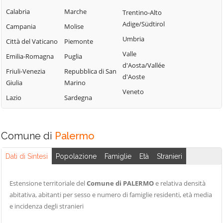
Campofelice di
Lercara Friddi
Calabria
Marche
Trentino-Alto
Terrasini
Roccella
Marineo
Adige/Südtirol
Campania
Molise
Torretta
Campofiorito
Mezzojuso
Umbria
Città del Vaticano
Piemonte
Trabia
Camporeale
Misilmeri
Valle
Emilia-Romagna
Puglia
Trappeto
Capaci
d'Aosta/Vallée
Monreale
Friuli-Venezia
Repubblica di San
Ustica
d'Aoste
Carini
Montelepre
Giulia
Marino
Valledolmo
Veneto
Castelbuono
Montemaggiore
Lazio
Sardegna
Ventimiglia di
Casteldaccia
Belsito
Sicilia
Castellana Sicula
Palazzo Adriano
Vicari
Comune di
Palermo
Castronovo di
Palermo
Villabate
Sicilia
Partinico
Dati di Sintesi
Popolazione
Famiglie
Età
Stranieri
Villafrati
Cefalà Diana
Petralia Soprana
Cefalù
Estensione territoriale del
Comune di PALERMO
e relativa densità
abitativa, abitanti per sesso e numero di famiglie residenti, età media
e incidenza degli stranieri