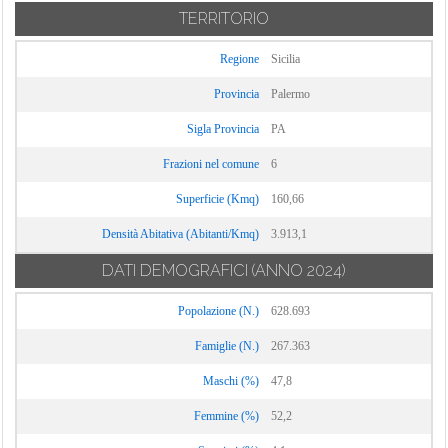
TERRITORIO
Regione
Sicilia
Provincia
Palermo
Sigla Provincia
PA
Frazioni nel comune
6
Superficie (Kmq)
160,66
Densità Abitativa (Abitanti/Kmq)
3.913,1
DATI DEMOGRAFICI
(ANNO 2024)
Popolazione (N.)
628.693
Famiglie (N.)
267.363
Maschi (%)
47,8
Femmine (%)
52,2