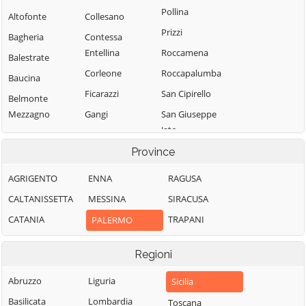
Pollina
Altofonte
Collesano
Prizzi
Bagheria
Contessa
Entellina
Roccamena
Balestrate
Corleone
Roccapalumba
Baucina
Ficarazzi
San Cipirello
Belmonte
Mezzagno
Gangi
San Giuseppe
Jato
Bisacquino
Geraci Siculo
San Mauro
Province
Blufi
Giardinello
Castelverde
Bolognetta
Giuliana
AGRIGENTO
ENNA
RAGUSA
Santa Cristina
Bompietro
Godrano
CALTANISSETTA
MESSINA
SIRACUSA
Gela
Borgetto
Gratteri
CATANIA
TRAPANI
PALERMO
Santa Flavia
Caccamo
Isnello
Sciara
Regioni
Caltavuturo
Isola delle
Scillato
Femmine
Campofelice di
Abruzzo
Liguria
Sicilia
Sclafani Bagni
Fitalia
Lascari
Basilicata
Lombardia
Toscana
Termini Imerese