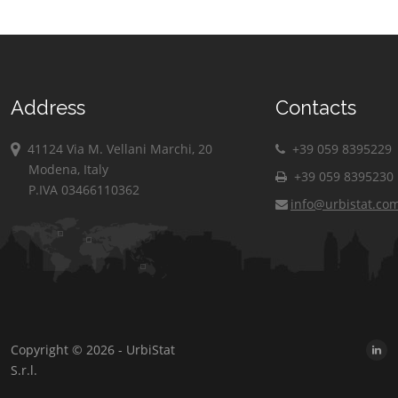
Address
Contacts
41124 Via M. Vellani Marchi, 20
+39 059 8395229
Modena, Italy
+39 059 8395230
P.IVA 03466110362
info@urbistat.co
Copyright © 2026 - UrbiStat
S.r.l.