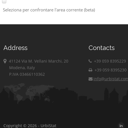
Seleziona per confrontare l'area corrente (beta)
Address
Contacts
41124 Via M. Vellani Marchi, 20
+39 059 8395229
Modena, Italy
+39 059 8395230
P.IVA 03466110362
info@urbistat.co
Copyright © 2026 - UrbiStat