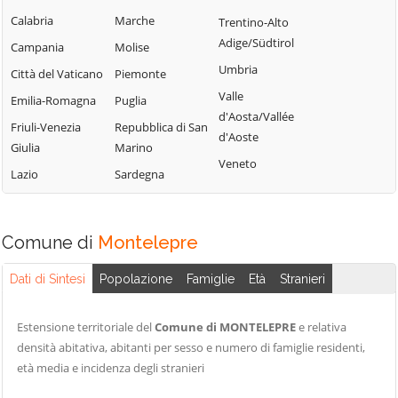
Campofelice di
Lercara Friddi
Calabria
Marche
Trentino-Alto
Terrasini
Roccella
Marineo
Adige/Südtirol
Campania
Molise
Torretta
Campofiorito
Mezzojuso
Umbria
Città del Vaticano
Piemonte
Trabia
Camporeale
Misilmeri
Valle
Emilia-Romagna
Puglia
Trappeto
Capaci
d'Aosta/Vallée
Monreale
Friuli-Venezia
Repubblica di San
Ustica
d'Aoste
Carini
Montelepre
Giulia
Marino
Valledolmo
Veneto
Castelbuono
Montemaggiore
Lazio
Sardegna
Ventimiglia di
Casteldaccia
Belsito
Sicilia
Castellana Sicula
Palazzo Adriano
Vicari
Comune di
Montelepre
Castronovo di
Palermo
Villabate
Sicilia
Partinico
Dati di Sintesi
Popolazione
Famiglie
Età
Stranieri
Villafrati
Cefalà Diana
Petralia Soprana
Cefalù
Estensione territoriale del
Comune di MONTELEPRE
e relativa
densità abitativa, abitanti per sesso e numero di famiglie residenti,
età media e incidenza degli stranieri