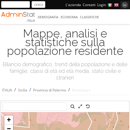
L'azienda
Contatti
Login
DEMOGRAFIA
ECONOMIA
CLASSIFICHE
ITALIA
Mappe, analisi e
statistiche sulla
popolazione residente
Bilancio demografico, trend della popolazione e delle
famiglie, classi di età ed età media, stato civile e
stranieri
/
/
/
ITALIA
Sicilia
Provincia di Palermo
Montelepre