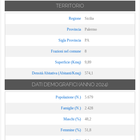
TERRITORIO
Regione
Sicilia
Provincia
Palermo
Sigla Provincia
PA
Frazioni nel comune
8
Superficie (Kmq)
9,89
Densità Abitativa (Abitanti/Kmq)
574,1
DATI DEMOGRAFICI
(ANNO 2024)
Popolazione (N.)
5.679
Famiglie (N.)
2.428
Maschi (%)
48,2
Femmine (%)
51,8