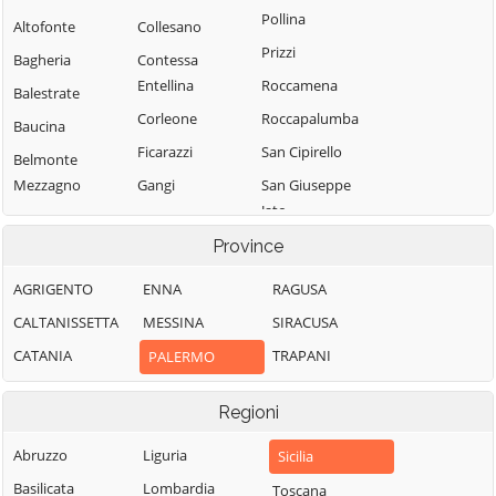
Pollina
Altofonte
Collesano
Prizzi
Bagheria
Contessa
Entellina
Roccamena
Balestrate
Corleone
Roccapalumba
Baucina
Ficarazzi
San Cipirello
Belmonte
Mezzagno
Gangi
San Giuseppe
Jato
Bisacquino
Geraci Siculo
San Mauro
Province
Blufi
Giardinello
Castelverde
Bolognetta
Giuliana
AGRIGENTO
ENNA
RAGUSA
Santa Cristina
Bompietro
Godrano
CALTANISSETTA
MESSINA
SIRACUSA
Gela
Borgetto
Gratteri
CATANIA
TRAPANI
PALERMO
Santa Flavia
Caccamo
Isnello
Sciara
Regioni
Caltavuturo
Isola delle
Scillato
Femmine
Campofelice di
Abruzzo
Liguria
Sicilia
Sclafani Bagni
Fitalia
Lascari
Basilicata
Lombardia
Toscana
Termini Imerese