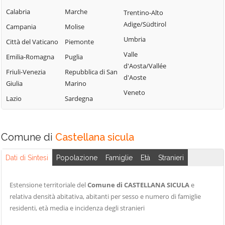
Campofelice di
Lercara Friddi
Calabria
Marche
Trentino-Alto
Terrasini
Roccella
Marineo
Adige/Südtirol
Campania
Molise
Torretta
Campofiorito
Mezzojuso
Umbria
Città del Vaticano
Piemonte
Trabia
Camporeale
Misilmeri
Valle
Emilia-Romagna
Puglia
Trappeto
Capaci
d'Aosta/Vallée
Monreale
Friuli-Venezia
Repubblica di San
Ustica
d'Aoste
Carini
Montelepre
Giulia
Marino
Valledolmo
Veneto
Castelbuono
Montemaggiore
Lazio
Sardegna
Ventimiglia di
Casteldaccia
Belsito
Sicilia
Palazzo Adriano
Castellana
Vicari
Sicula
Comune di
Castellana sicula
Palermo
Villabate
Castronovo di
Partinico
Dati di Sintesi
Popolazione
Famiglie
Età
Stranieri
Villafrati
Sicilia
Petralia Soprana
Cefalà Diana
Estensione territoriale del
Comune di CASTELLANA SICULA
e
Cefalù
relativa densità abitativa, abitanti per sesso e numero di famiglie
residenti, età media e incidenza degli stranieri