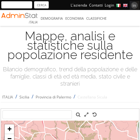
L'azienda
Contatti
Login
DEMOGRAFIA
ECONOMIA
CLASSIFICHE
ITALIA
Mappe, analisi e
statistiche sulla
popolazione residente
Bilancio demografico, trend della popolazione e delle
famiglie, classi di età ed età media, stato civile e
stranieri
/
/
/
ITALIA
Sicilia
Provincia di Palermo
Castellana Sicula