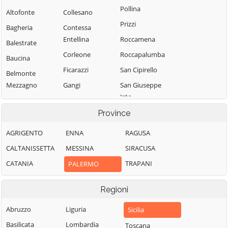
Pollina
Altofonte
Collesano
Prizzi
Bagheria
Contessa
Entellina
Roccamena
Balestrate
Corleone
Roccapalumba
Baucina
Ficarazzi
San Cipirello
Belmonte
Mezzagno
Gangi
San Giuseppe
Jato
Bisacquino
Geraci Siculo
San Mauro
Province
Blufi
Giardinello
Castelverde
Bolognetta
Giuliana
AGRIGENTO
ENNA
RAGUSA
Santa Cristina
Bompietro
Godrano
CALTANISSETTA
MESSINA
SIRACUSA
Gela
Borgetto
Gratteri
CATANIA
TRAPANI
PALERMO
Santa Flavia
Caccamo
Isnello
Sciara
Regioni
Caltavuturo
Isola delle
Scillato
Femmine
Campofelice di
Abruzzo
Liguria
Sicilia
Sclafani Bagni
Fitalia
Lascari
Basilicata
Lombardia
Toscana
Termini Imerese