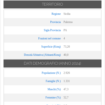
TERRITORIO
Regione
Sicilia
Provincia
Palermo
Sigla Provincia
PA
Frazioni nel comune
4
Superficie (Kmq)
73,20
Densità Abitativa (Abitanti/Kmq)
40,0
DATI DEMOGRAFICI
(ANNO 2024)
Popolazione (N.)
2.926
Famiglie (N.)
1.331
Maschi (%)
47,3
Femmine (%)
52,7