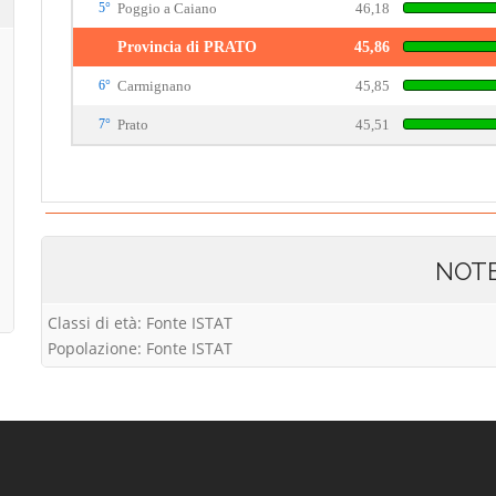
5°
Poggio a Caiano
46,18
Provincia di PRATO
45,86
6°
Carmignano
45,85
7°
Prato
45,51
NOT
Classi di età: Fonte ISTAT
Popolazione: Fonte ISTAT