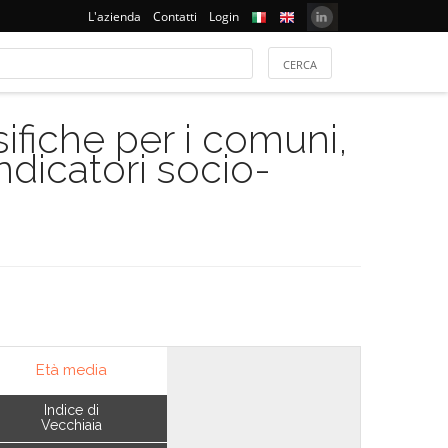
L'azienda
Contatti
Login
ifiche per i comuni,
indicatori socio-
Età media
Indice di
Vecchiaia