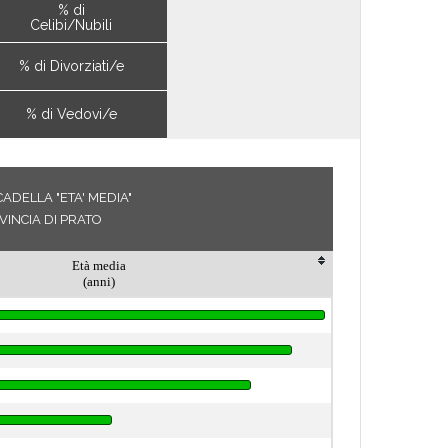
% di
Celibi/Nubili
% di Divorziati/e
% di Vedovi/e
ADELLA "ETA' MEDIA"
VINCIA DI PRATO
Età media
(anni)