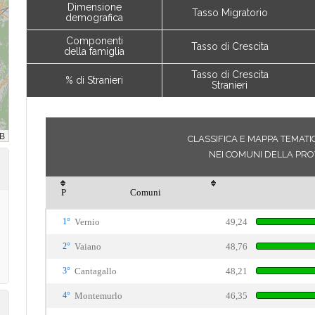
Dimensione
Tasso Migratorio
demografica
Componenti
Tasso di Crescita
della famiglia
Tasso di Crescita
% di Stranieri
Stranieri
CLASSIFICA E MAPPA TEMATIC
NEI COMUNI DELLA PRO
P
Comuni
1°
Vernio
49,24
2°
Vaiano
48,76
3°
Cantagallo
48,21
4°
Montemurlo
46,35