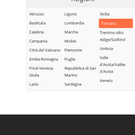
Abruzzo
Liguria
Sicilia
Basilicata
Lombardia
Toscana
Calabria
Marche
Trentino-Alto
Adige/Südtirol
Campania
Molise
Umbria
Città del Vaticano
Piemonte
Valle
Emilia-Romagna
Puglia
d'Aosta/Vallée
Friuli-Venezia
Repubblica di San
d'Aoste
Giulia
Marino
Veneto
Lazio
Sardegna