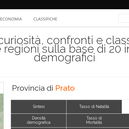
ECONOMIA
CLASSIFICHE
riosità, confronti e class
 regioni sulla base di 20 
demografici
Provincia di
Prato
Sintesi
Tasso di Natalità
Densità
Tasso di
demografica
Mortalità