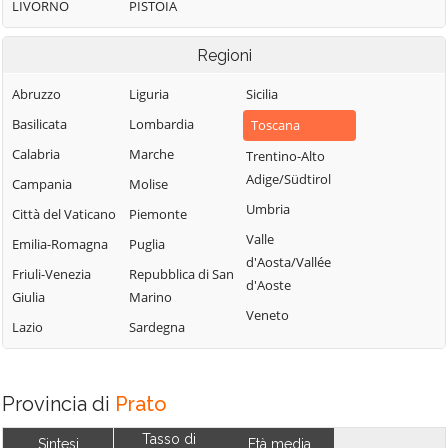
LIVORNO
PISTOIA
Regioni
Abruzzo
Liguria
Sicilia
Basilicata
Lombardia
Toscana
Calabria
Marche
Trentino-Alto
Adige/Südtirol
Campania
Molise
Umbria
Città del Vaticano
Piemonte
Valle
Emilia-Romagna
Puglia
d'Aosta/Vallée
Friuli-Venezia
Repubblica di San
d'Aoste
Giulia
Marino
Veneto
Lazio
Sardegna
Provincia di
Prato
Tasso di
Sintesi
Età media