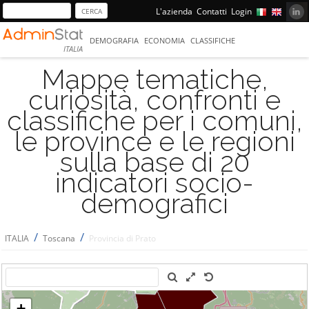
L'azienda
Contatti
Login
DEMOGRAFIA
ECONOMIA
CLASSIFICHE
ITALIA
Mappe tematiche,
curiosità, confronti e
classifiche per i comuni,
le province e le regioni
sulla base di 20
indicatori socio-
demografici
/
/
ITALIA
Toscana
Provincia di Prato