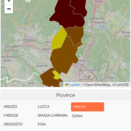
Province
AREZZO
LUCCA
PRATO
FIRENZE
MASSA-CARRARA
SIENA
GROSSETO
PISA