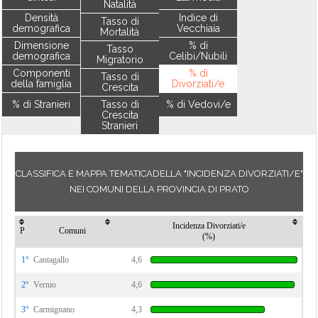
Natalità
Densità
Indice di
Tasso di
demografica
Vecchiaia
Mortalità
Dimensione
% di
Tasso
demografica
Celibi/Nubili
Migratorio
Componenti
% di
Tasso di
della famiglia
Divorziati/e
Crescita
% di Stranieri
Tasso di
% di Vedovi/e
Crescita
Stranieri
CLASSIFICA E MAPPA TEMATICADELLA "INCIDENZA DIVORZIATI/E"
NEI COMUNI DELLA PROVINCIA DI PRATO
Incidenza Divorziati/e
P
Comuni
(%)
1°
Cantagallo
4,6
2°
Vernio
4,6
3°
Carmignano
4,3