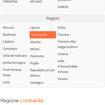
CREMONA
MILANO
VARESE
Regioni
Abruzzo
Liguria
Sicilia
Basilicata
Toscana
Lombardia
Calabria
Trentino-Alto
Marche
Adige/Südtirol
Campania
Molise
Umbria
Città del Vaticano
Piemonte
Valle
Emilia-Romagna
Puglia
d'Aosta/Vallée
Friuli-Venezia
Repubblica di San
d'Aoste
Giulia
Marino
Veneto
Lazio
Sardegna
Regione
Lombardia