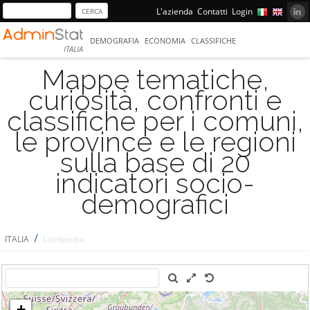
L'azienda
Contatti
Login
DEMOGRAFIA
ECONOMIA
CLASSIFICHE
ITALIA
Mappe tematiche,
curiosità, confronti e
classifiche per i comuni,
le province e le regioni
sulla base di 20
indicatori socio-
demografici
/
ITALIA
Lombardia