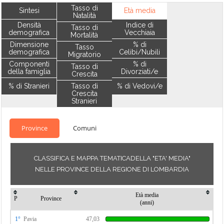
Tasso di
Sintesi
Età media
Natalità
Densità
Indice di
Tasso di
demografica
Vecchiaia
Mortalità
Dimensione
% di
Tasso
demografica
Celibi/Nubili
Migratorio
Componenti
% di
Tasso di
della famiglia
Divorziati/e
Crescita
% di Stranieri
Tasso di
% di Vedovi/e
Crescita
Stranieri
Province
Comuni
CLASSIFICA E MAPPA TEMATICADELLA "ETA' MEDIA"
NELLE PROVINCE DELLA REGIONE DI LOMBARDIA
Età media
P
Province
(anni)
1°
Pavia
47,03