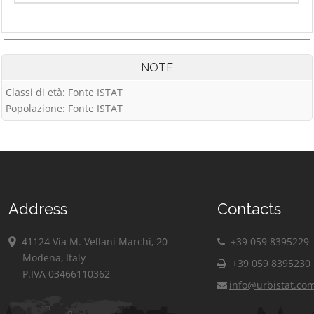
NOTE
Classi di età: Fonte ISTAT
Popolazione: Fonte ISTAT
Address
Contacts
41124 Via M. Vellani Marchi, 20
+39 059 8395229
Modena, Italy
+39 059 8395230
P.IVA 03466110362
info@urbistat.co