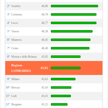
2°
Sondrio
46,86
3°
Cremona
46,79
4°
Lecco
46,77
5°
Varese
46,58
6°
Mantova
46,45
7°
Como
46,40
8°
Monza e della Brianza
45,92
Regione
45,92
LOMBARDIA
9°
Milano
45,63
10°
Brescia
45,43
11°
Lodi
45,41
12°
Bergamo
45,21