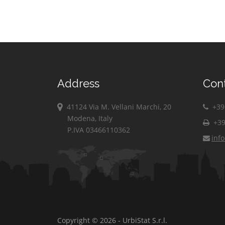
Address
Con
41124 Via M. Vellani Marchi, 20
+39 
Modena, Italy
+39
P.IVA 03466110362
inf
Copyright © 2026 - UrbiStat S.r.l.