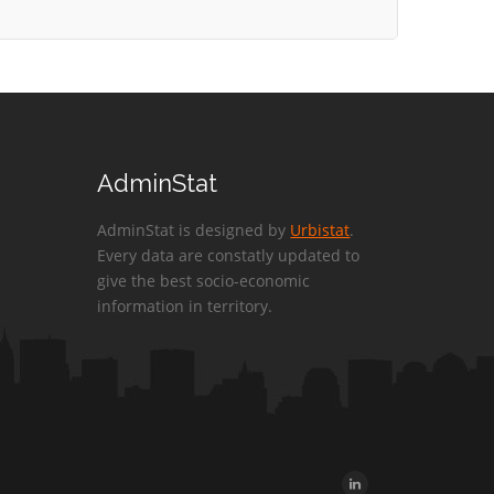
AdminStat
AdminStat is designed by
Urbistat
.
Every data are constatly updated to
give the best socio-economic
information in territory.