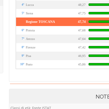
4°
Lucca
48,27
5°
Siena
47,75
Regione TOSCANA
47,74
6°
Pistoia
47,68
7°
Arezzo
47,64
8°
Firenze
47,42
9°
Pisa
46,95
10°
Prato
45,86
NOT
Classi di età: Fonte ISTAT