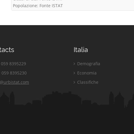
Popolazione: Fonte ISTAT
tacts
Italia
059 8395229
Demografia
 059 8395230
Economia
o@urbistat.com
Classifiche