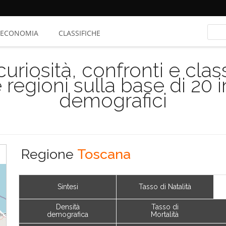
ECONOMIA
CLASSIFICHE
riosità, confronti e class
 regioni sulla base di 20 
demografici
Regione
Toscana
Sintesi
Tasso di Natalità
Densità
Tasso di
demografica
Mortalità