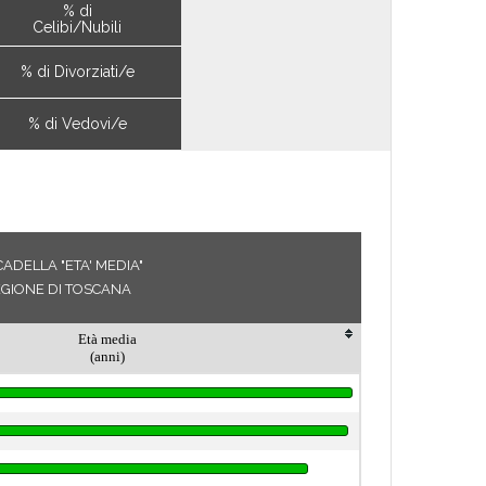
% di
Celibi/Nubili
% di Divorziati/e
% di Vedovi/e
ADELLA "ETA' MEDIA"
EGIONE DI TOSCANA
Età media
(anni)