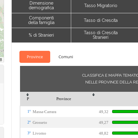
Dimensione
Tasso Migratorio
demografica
Componenti
Tasso di Crescita
della famiglia
Tasso di Crescita
% di Stranieri
Stranieri
Province
Comuni
CLASSIFICA E MAPPA TEMATIC
NELLE PROVINCE DELLA R
P
Province
1°
Massa-Carrara
49,32
2°
Grosseto
49,27
3°
Livorno
48,82