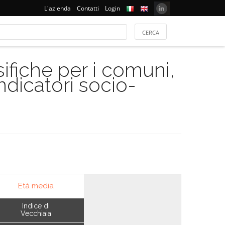
L'azienda
Contatti
Login
ifiche per i comuni,
indicatori socio-
Età media
Indice di
Vecchiaia