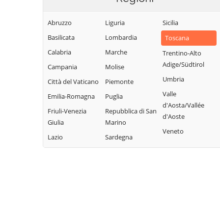
Abruzzo
Liguria
Sicilia
Basilicata
Lombardia
Toscana
Calabria
Marche
Trentino-Alto
Adige/Südtirol
Campania
Molise
Umbria
Città del Vaticano
Piemonte
Valle
Emilia-Romagna
Puglia
d'Aosta/Vallée
Friuli-Venezia
Repubblica di San
d'Aoste
Giulia
Marino
Veneto
Lazio
Sardegna