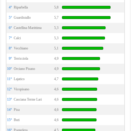
4°
Riparbella
5,8
5°
Guardistallo
5,7
6°
Castellina Marittima
5,3
7°
Calci
5,3
8°
Vecchiano
5,1
9°
Terricciola
4,9
10°
Orciano Pisano
4,9
11°
Lajatico
4,7
12°
Vicopisano
4,6
13°
Casciana Terme Lari
4,6
14°
Pisa
4,6
15°
Buti
4,6
16°
Pontedera
4,5