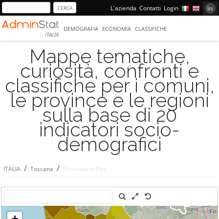
L'azienda
Contatti
Login
DEMOGRAFIA
ECONOMIA
CLASSIFICHE
ITALIA
Mappe tematiche,
curiosità, confronti e
classifiche per i comuni,
le province e le regioni
sulla base di 20
indicatori socio-
demografici
/
/
ITALIA
Toscana
Provincia di Pisa