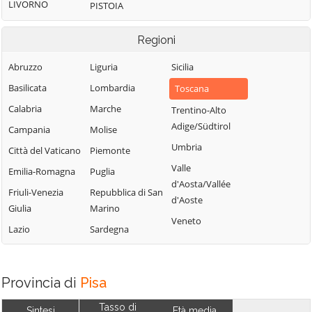
LIVORNO
PISTOIA
Regioni
Abruzzo
Liguria
Sicilia
Basilicata
Lombardia
Toscana
Calabria
Marche
Trentino-Alto
Adige/Südtirol
Campania
Molise
Umbria
Città del Vaticano
Piemonte
Valle
Emilia-Romagna
Puglia
d'Aosta/Vallée
Friuli-Venezia
Repubblica di San
d'Aoste
Giulia
Marino
Veneto
Lazio
Sardegna
Provincia di
Pisa
Tasso di
Sintesi
Età media