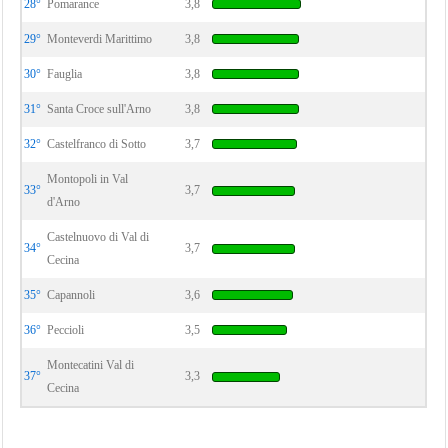
28°
Pomarance
3,8
29°
Monteverdi Marittimo
3,8
30°
Fauglia
3,8
31°
Santa Croce sull'Arno
3,8
32°
Castelfranco di Sotto
3,7
Montopoli in Val
33°
3,7
d'Arno
Castelnuovo di Val di
34°
3,7
Cecina
35°
Capannoli
3,6
36°
Peccioli
3,5
Montecatini Val di
37°
3,3
Cecina