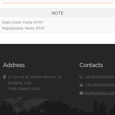
NOTE
Stato Civile: Fonte ISTAT
Popolazione: Fonte ISTAT
Address
Contacts
41124 Via M. Vellani Marchi, 20
+39 059 8395229
Modena, Italy
+39 059 8395230
P.IVA 03466110362
info@urbistat.co