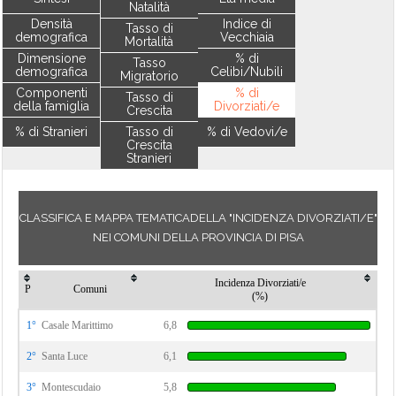
Natalità
Densità
Indice di
Tasso di
demografica
Vecchiaia
Mortalità
Dimensione
% di
Tasso
demografica
Celibi/Nubili
Migratorio
Componenti
% di
Tasso di
della famiglia
Divorziati/e
Crescita
% di Stranieri
Tasso di
% di Vedovi/e
Crescita
Stranieri
CLASSIFICA E MAPPA TEMATICADELLA "INCIDENZA DIVORZIATI/E"
NEI COMUNI DELLA PROVINCIA DI PISA
Incidenza Divorziati/e
P
Comuni
(%)
1°
Casale Marittimo
6,8
2°
Santa Luce
6,1
3°
Montescudaio
5,8