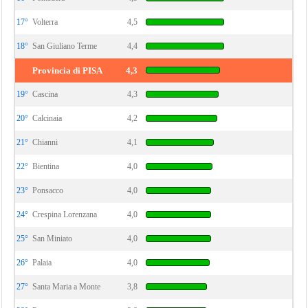
17°
Volterra
4,5
18°
San Giuliano Terme
4,4
Provincia di PISA
4,3
19°
Cascina
4,3
20°
Calcinaia
4,2
21°
Chianni
4,1
22°
Bientina
4,0
23°
Ponsacco
4,0
24°
Crespina Lorenzana
4,0
25°
San Miniato
4,0
26°
Palaia
4,0
27°
Santa Maria a Monte
3,8