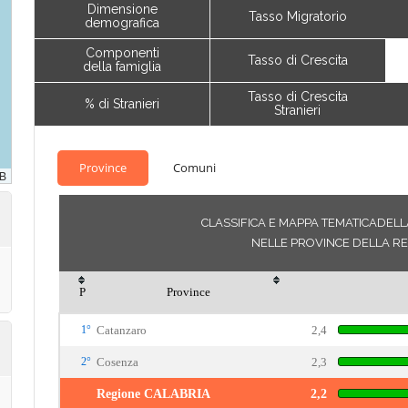
Dimensione
Tasso Migratorio
demografica
Componenti
Tasso di Crescita
della famiglia
Tasso di Crescita
% di Stranieri
Stranieri
Province
Comuni
CLASSIFICA E MAPPA TEMATICADELLA
NELLE PROVINCE DELLA RE
P
Province
1°
Catanzaro
2,4
2°
Cosenza
2,3
Regione CALABRIA
2,2