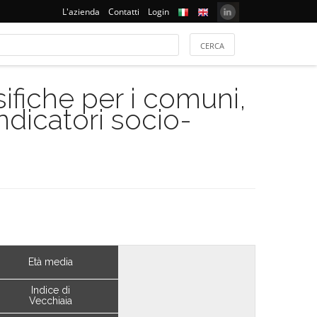
L'azienda
Contatti
Login
ifiche per i comuni,
indicatori socio-
Età media
Indice di
Vecchiaia