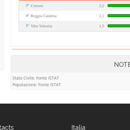
3°
Crotone
2,2
4°
Reggio Calabria
2,1
5°
Vibo Valentia
1,5
NOT
Stato Civile: Fonte ISTAT
Popolazione: Fonte ISTAT
tacts
Italia