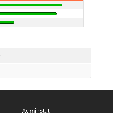
E
AdminStat