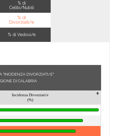
% di
Celibi/Nubili
% di
Divorziati/e
% di Vedovi/e
 "INCIDENZA DIVORZIATI/E"
GIONE DI CALABRIA
Incidenza Divorziati/e
(%)