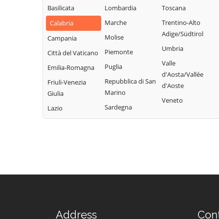
Basilicata
Lombardia
Toscana
Marche
Trentino-Alto
Calabria
Adige/Südtirol
Molise
Campania
Umbria
Piemonte
Città del Vaticano
Valle
Puglia
Emilia-Romagna
d'Aosta/Vallée
Repubblica di San
Friuli-Venezia
d'Aoste
Marino
Giulia
Veneto
Sardegna
Lazio
Address
Con