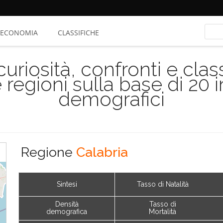
ECONOMIA
CLASSIFICHE
riosità, confronti e class
 regioni sulla base di 20 
demografici
Regione
Calabria
Sintesi
Tasso di Natalità
Densità
Tasso di
demografica
Mortalità