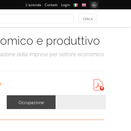
L'azienda
Contatti
Login
onomico e produttivo
tazione delle imprese per settore economico
p
Occupazione