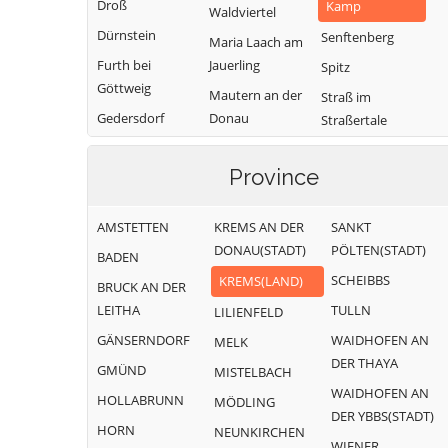
Droß
Kamp
Waldviertel
Dürnstein
Senftenberg
Maria Laach am
Furth bei
Jauerling
Spitz
Göttweig
Mautern an der
Straß im
Gedersdorf
Donau
Straßertale
Gföhl
Mühldorf
Stratzing
Province
Grafenegg
Paudorf
Weinzierl am
Walde
Hadersdorf-
Rastenfeld
AMSTETTEN
KREMS AN DER
SANKT
Kammern
Weißenkirchen in
DONAU(STADT)
PÖLTEN(STADT)
der Wachau
BADEN
SCHEIBBS
KREMS(LAND)
BRUCK AN DER
LEITHA
TULLN
LILIENFELD
GÄNSERNDORF
WAIDHOFEN AN
MELK
DER THAYA
GMÜND
MISTELBACH
WAIDHOFEN AN
HOLLABRUNN
MÖDLING
DER YBBS(STADT)
HORN
NEUNKIRCHEN
WIENER