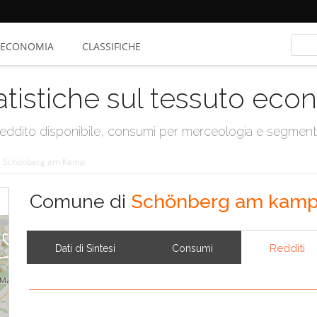
ECONOMIA
CLASSIFICHE
atistiche sul tessuto ec
, reddito disponibile, consumi per merceologia e segmen
/
Schönberg am Kamp
Comune di
Schönberg am kam
Redditi
Dati di Sintesi
Consumi