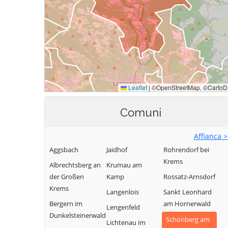
Comuni
Affianca 
Aggsbach
Jaidhof
Rohrendorf bei
Krems
Albrechtsberg an
Krumau am
der Großen
Kamp
Rossatz-Arnsdorf
Krems
Langenlois
Sankt Leonhard
Bergern im
am Hornerwald
Lengenfeld
Dunkelsteinerwald
Schönberg am
Lichtenau im