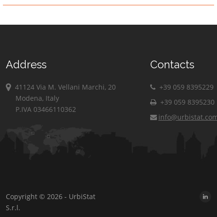
Address
Contacts
41124 Via M. Vellani Marchi, 20
+39 059 8395229
Modena, Italy
+39 059 8395230
P.IVA 03466110362
info@urbistat.co
Copyright © 2026 - UrbiStat
S.r.l.