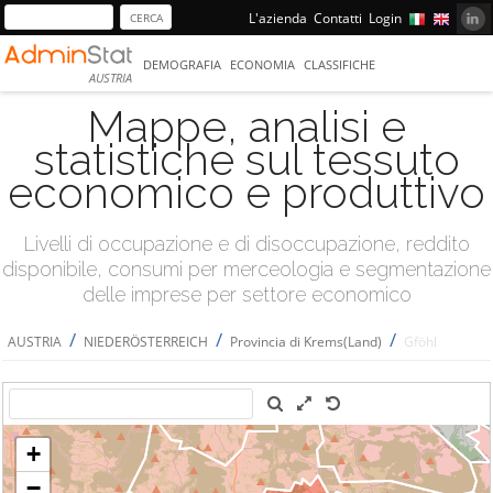
L'azienda
Contatti
Login
DEMOGRAFIA
ECONOMIA
CLASSIFICHE
AUSTRIA
Mappe, analisi e
statistiche sul tessuto
economico e produttivo
Livelli di occupazione e di disoccupazione, reddito
disponibile, consumi per merceologia e segmentazione
delle imprese per settore economico
/
/
/
AUSTRIA
NIEDERÖSTERREICH
Provincia di Krems(Land)
Gföhl