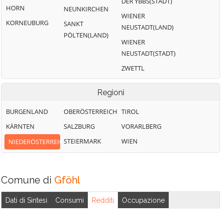
DER YBBS(STADT)
HORN
NEUNKIRCHEN
WIENER
KORNEUBURG
SANKT
NEUSTADT(LAND)
PÖLTEN(LAND)
WIENER
NEUSTADT(STADT)
ZWETTL
Regioni
BURGENLAND
OBERÖSTERREICH
TIROL
KÄRNTEN
SALZBURG
VORARLBERG
STEIERMARK
WIEN
NIEDERÖSTERREICH
Comune di
Gföhl
Dati di Sintesi
Consumi
Redditi
Occupazione