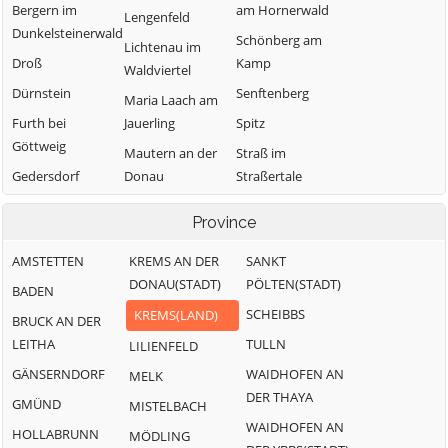
Bergern im
am Hornerwald
Lengenfeld
Dunkelsteinerwald
Schönberg am
Lichtenau im
Droß
Kamp
Waldviertel
Dürnstein
Senftenberg
Maria Laach am
Furth bei
Jauerling
Spitz
Göttweig
Mautern an der
Straß im
Gedersdorf
Donau
Straßertale
Mühldorf
Stratzing
Gföhl
Province
Paudorf
Weinzierl am
Grafenegg
Walde
AMSTETTEN
KREMS AN DER
SANKT
Rastenfeld
Hadersdorf-
DONAU(STADT)
PÖLTEN(STADT)
Weißenkirchen in
Kammern
BADEN
der Wachau
SCHEIBBS
KREMS(LAND)
BRUCK AN DER
LEITHA
TULLN
LILIENFELD
GÄNSERNDORF
WAIDHOFEN AN
MELK
DER THAYA
GMÜND
MISTELBACH
WAIDHOFEN AN
HOLLABRUNN
MÖDLING