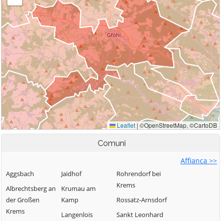
Comuni
Affianca >>
Aggsbach
Jaidhof
Rohrendorf bei
Krems
Albrechtsberg an
Krumau am
der Großen
Kamp
Rossatz-Arnsdorf
Krems
Langenlois
Sankt Leonhard