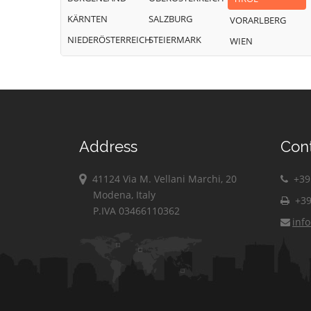
KÄRNTEN
SALZBURG
VORARLBERG
NIEDERÖSTERREICH
STEIERMARK
WIEN
Address
Con
41124 Via M. Vellani Marchi, 20
+39 
Modena, Italy
+39
P.IVA 03466110362
inf