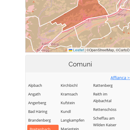
Comuni
Affianca 
Alpbach
Kirchbichl
Rattenberg
Angath
Kramsach
Reith im
Alpbachtal
Angerberg
Kufstein
Rettenschöss
Bad Häring
Kundl
Scheffau am
Brandenberg
Langkampfen
Wilden Kaiser
Mariastein
Breitenbach