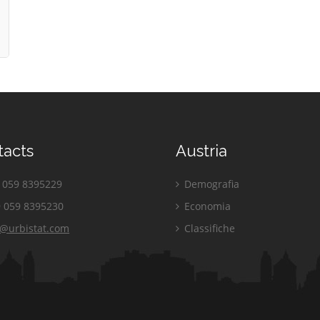
tacts
Austria
059 8395229
Demografia
 059 8395230
Economia
o@urbistat.com
Classifiche