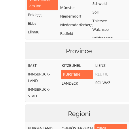
Schwoich
am Inn
Münster
Söll
Brixlegg
Niederndorf
Thiersee
Ebbs
Niederndorferberg
Walchsee
Ellmau
Radfeld
Wildschönau
Erl
Wörgl
Province
IMST
KITZBÜHEL
LIENZ
INNSBRUCK-
REUTTE
KUFSTEIN
LAND
SCHWAZ
LANDECK
INNSBRUCK-
STADT
Regioni
BURGENLAND
OBERÖSTERREICH
TIROL