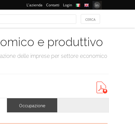
L'azienda
Contatti
Login
onomico e produttivo
tazione delle imprese per settore economico
Occupazione