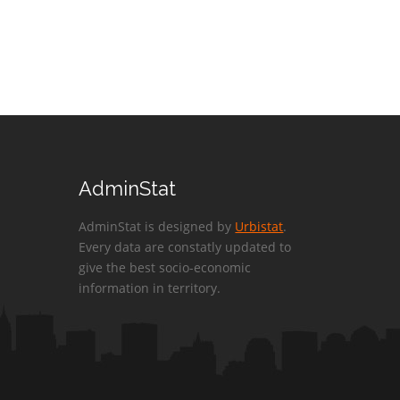
AdminStat
AdminStat is designed by
Urbistat
.
Every data are constatly updated to
give the best socio-economic
information in territory.