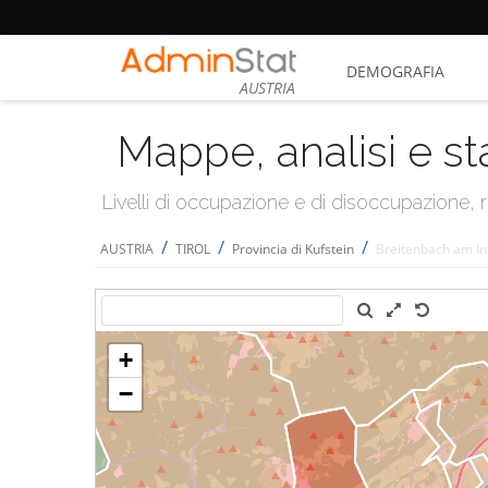
DEMOGRAFIA
AUSTRIA
Mappe, analisi e st
Livelli di occupazione e di disoccupazione
/
/
/
AUSTRIA
TIROL
Provincia di Kufstein
Breitenbach am In