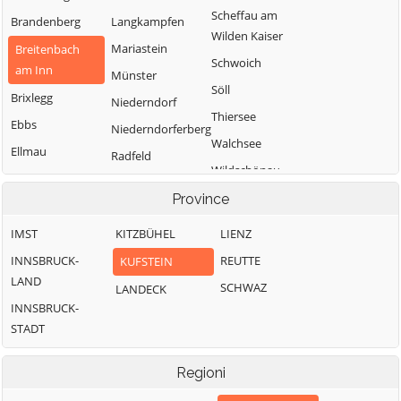
Scheffau am
Brandenberg
Langkampfen
Wilden Kaiser
Mariastein
Breitenbach
Schwoich
am Inn
Münster
Söll
Brixlegg
Niederndorf
Thiersee
Ebbs
Niederndorferberg
Walchsee
Ellmau
Radfeld
Wildschönau
Erl
Wörgl
Province
IMST
KITZBÜHEL
LIENZ
INNSBRUCK-
REUTTE
KUFSTEIN
LAND
SCHWAZ
LANDECK
INNSBRUCK-
STADT
Regioni