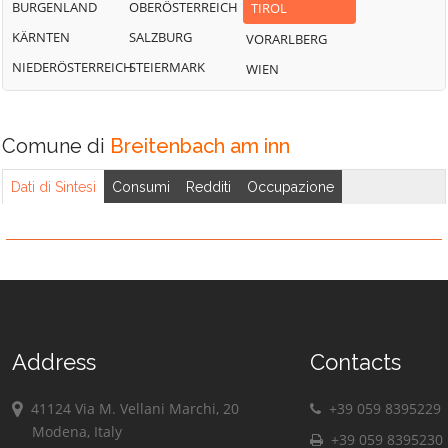
BURGENLAND
OBERÖSTERREICH
TIROL
KÄRNTEN
SALZBURG
VORARLBERG
NIEDERÖSTERREICH
STEIERMARK
WIEN
Comune di
Breitenbach am inn
Dati di Sintesi
Consumi
Redditi
Occupazione
Address
Contacts
41124 Via M. Vellani Marchi, 20
+39 059 8395229
Modena, Italy
+39 059 8395230