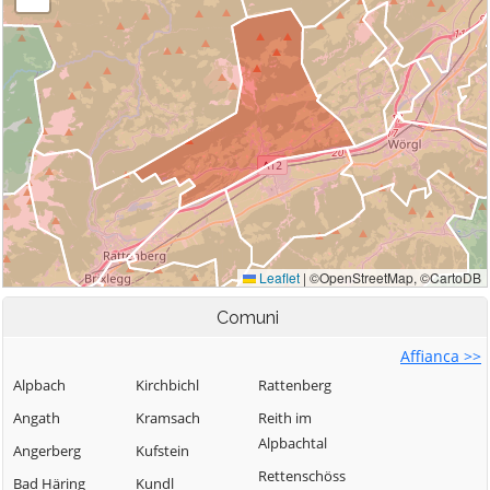
Comuni
Affianca >>
Alpbach
Kirchbichl
Rattenberg
Angath
Kramsach
Reith im
Alpbachtal
Angerberg
Kufstein
Rettenschöss
Bad Häring
Kundl