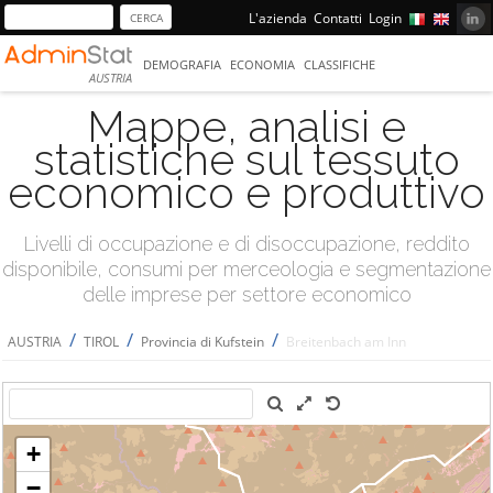
L'azienda
Contatti
Login
DEMOGRAFIA
ECONOMIA
CLASSIFICHE
AUSTRIA
Mappe, analisi e
statistiche sul tessuto
economico e produttivo
Livelli di occupazione e di disoccupazione, reddito
disponibile, consumi per merceologia e segmentazione
delle imprese per settore economico
/
/
/
AUSTRIA
TIROL
Provincia di Kufstein
Breitenbach am Inn