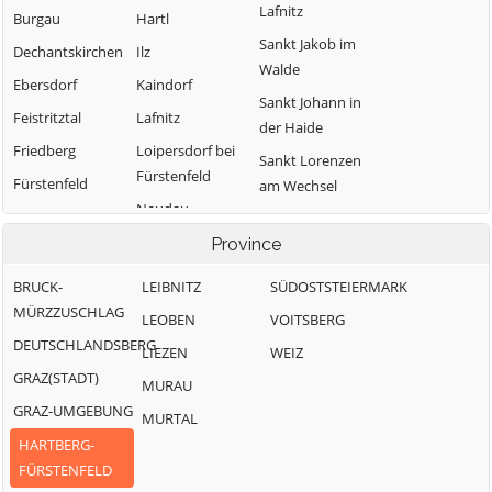
Lafnitz
Burgau
Hartl
Sankt Jakob im
Dechantskirchen
Ilz
Walde
Ebersdorf
Kaindorf
Sankt Johann in
Feistritztal
Lafnitz
der Haide
Friedberg
Loipersdorf bei
Sankt Lorenzen
Fürstenfeld
Fürstenfeld
am Wechsel
Neudau
Grafendorf bei
Schäffern
Hartberg
Ottendorf an der
Province
Söchau
Rittschein
Greinbach
BRUCK-
LEIBNITZ
Stubenberg
SÜDOSTSTEIERMARK
Pinggau
Großsteinbach
MÜRZZUSCHLAG
LEOBEN
Vorau
VOITSBERG
Pöllau
DEUTSCHLANDSBERG
LIEZEN
Waldbach-
WEIZ
GRAZ(STADT)
Mönichwald
MURAU
GRAZ-UMGEBUNG
Wenigzell
MURTAL
HARTBERG-
FÜRSTENFELD