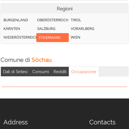
Regioni
BURGENLAND
OBERÖSTERREICH
TIROL
KÄRNTEN
SALZBURG
VORARLBERG
NIEDERÖSTERREICH
WIEN
STEIERMARK
Comune di
Söchau
Dati di Sintesi
Consumi
Redditi
Occupazione
Address
Contacts