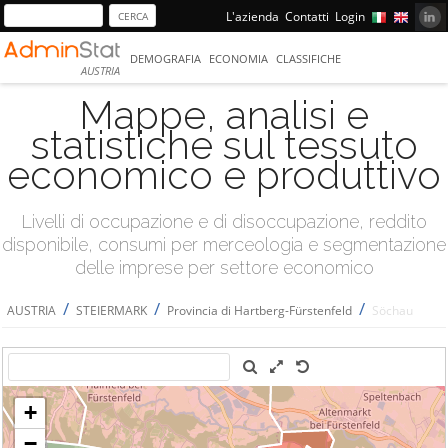
L'azienda
Contatti
Login
DEMOGRAFIA
ECONOMIA
CLASSIFICHE
AUSTRIA
Mappe, analisi e
statistiche sul tessuto
economico e produttivo
Livelli di occupazione e di disoccupazione, reddito
disponibile, consumi per merceologia e segmentazione
delle imprese per settore economico
/
/
/
AUSTRIA
STEIERMARK
Provincia di Hartberg-Fürstenfeld
Söchau