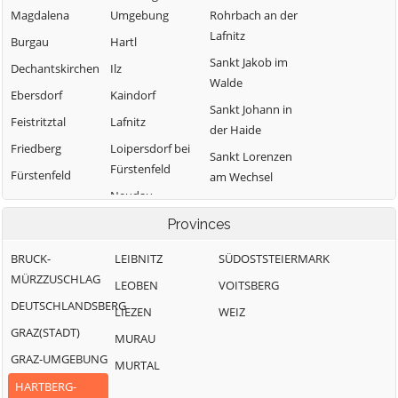
Magdalena
Umgebung
Rohrbach an der
Lafnitz
Burgau
Hartl
Sankt Jakob im
Dechantskirchen
Ilz
Walde
Ebersdorf
Kaindorf
Sankt Johann in
Feistritztal
Lafnitz
der Haide
Friedberg
Loipersdorf bei
Sankt Lorenzen
Fürstenfeld
Fürstenfeld
am Wechsel
Neudau
Grafendorf bei
Schäffern
Hartberg
Ottendorf an der
Provinces
Söchau
Rittschein
Greinbach
BRUCK-
LEIBNITZ
Stubenberg
SÜDOSTSTEIERMARK
Pinggau
Großsteinbach
MÜRZZUSCHLAG
LEOBEN
Vorau
VOITSBERG
Pöllau
DEUTSCHLANDSBERG
LIEZEN
Waldbach-
WEIZ
GRAZ(STADT)
Mönichwald
MURAU
GRAZ-UMGEBUNG
Wenigzell
MURTAL
HARTBERG-