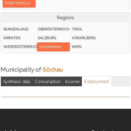
FÜRSTENFELD
Regions
BURGENLAND
OBERÖSTERREICH
TIROL
KÄRNTEN
SALZBURG
VORARLBERG
NIEDERÖSTERREICH
WIEN
STEIERMARK
Municipality of
Söchau
Synthesis data
Consumption
Income
Employment