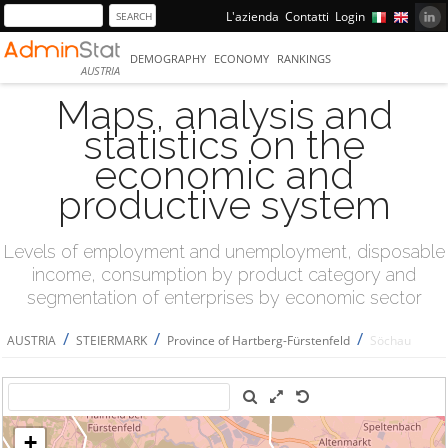
L'azienda
Contatti
Login
DEMOGRAPHY
ECONOMY
RANKINGS
AUSTRIA
Maps, analysis and
statistics on the
economic and
productive system
Levels of employment and unemployment, disposable
income, consumption by product category and
segmentation of enterprises by economic sector
/
/
/
AUSTRIA
STEIERMARK
Province of Hartberg-Fürstenfeld
Söchau