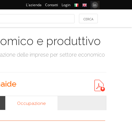
L'azienda
Contatti
Login
onomico e produttivo
tazione delle imprese per settore economico
haide
Occupazione