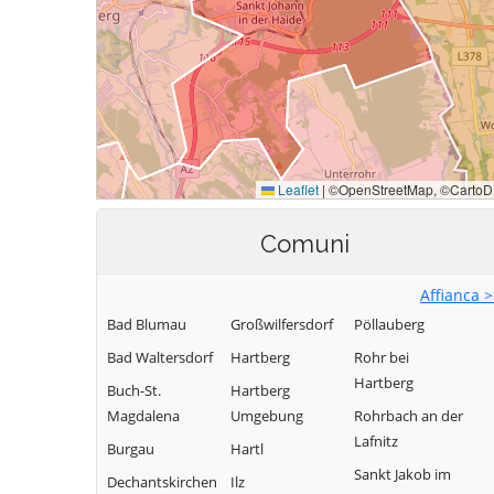
Comuni
Affianca 
Bad Blumau
Großwilfersdorf
Pöllauberg
Bad Waltersdorf
Hartberg
Rohr bei
Hartberg
Buch-St.
Hartberg
Magdalena
Umgebung
Rohrbach an der
Lafnitz
Burgau
Hartl
Sankt Jakob im
Dechantskirchen
Ilz