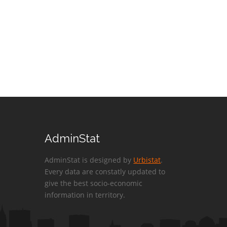
AdminStat
AdminStat is designed by
Urbistat
.
Every data are constatly updated to
give the best socio-economic
information in territory.