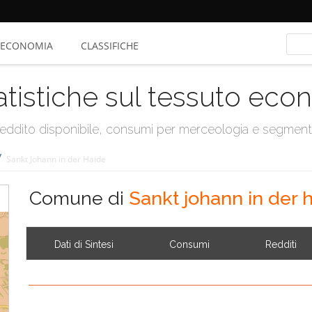
ECONOMIA
CLASSIFICHE
atistiche sul tessuto ec
, reddito disponibile, consumi per merceologia e segmen
/
Sankt Johann in der Haide
Comune di
Sankt johann in der 
Dati di Sintesi
Consumi
Redditi