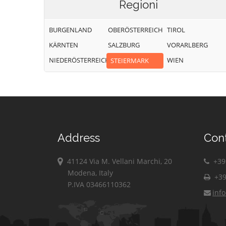
Regioni
BURGENLAND
OBERÖSTERREICH
TIROL
KÄRNTEN
SALZBURG
VORARLBERG
NIEDERÖSTERREICH
WIEN
STEIERMARK
Address
Con
41124 Via M. Vellani Marchi, 20
+39 
Modena, Italy
+39
P.IVA 03466110362
inf