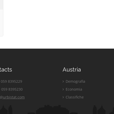
tacts
Austria
059 8395229
Demografia
 059 8395230
Economia
o@urbistat.com
Classifiche