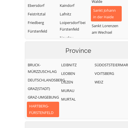
Walde
Ebersdorf
Kaindorf
Sankt Johann
Feistritztal
Lafnitz
in der Haide
Friedberg
Loipersdorf bei
Sankt Lorenzen
Fürstenfeld
Fürstenfeld
am Wechsel
Neudau
Grafendorf bei
Schäffern
Hartberg
Ottendorf an der
Province
Söchau
Rittschein
Greinbach
Stubenberg
Pinggau
Großsteinbach
BRUCK-
LEIBNITZ
SÜDOSTSTEIERMA
Vorau
Pöllau
MÜRZZUSCHLAG
LEOBEN
VOITSBERG
Waldbach-
DEUTSCHLANDSBERG
Mönichwald
LIEZEN
WEIZ
GRAZ(STADT)
Wenigzell
MURAU
GRAZ-UMGEBUNG
MURTAL
HARTBERG-
FÜRSTENFELD