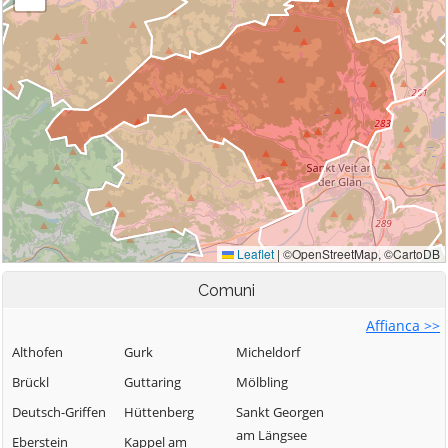
Comuni
Affianca >>
Althofen
Gurk
Micheldorf
Brückl
Guttaring
Mölbling
Deutsch-Griffen
Hüttenberg
Sankt Georgen
am Längsee
Eberstein
Kappel am