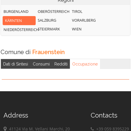
Regioni
BURGENLAND
OBERÖSTERREICH
TIROL
SALZBURG
VORARLBERG
KÄRNTEN
STEIERMARK
WIEN
NIEDERÖSTERREICH
Comune di
Frauenstein
Dati di Sintesi
Consumi
Redditi
Occupazione
Address
Contacts
41124 Via M. Vellani Marchi, 20
+39 059 8395229