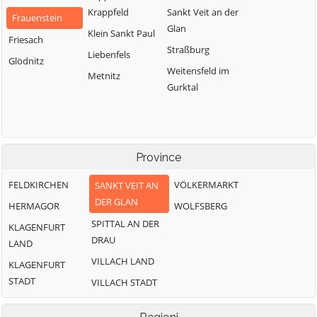
Krappfeld
Sankt Veit an der
Frauenstein
Glan
Klein Sankt Paul
Friesach
Straßburg
Liebenfels
Glödnitz
Weitensfeld im
Metnitz
Gurktal
Province
FELDKIRCHEN
VÖLKERMARKT
SANKT VEIT AN
DER GLAN
HERMAGOR
WOLFSBERG
SPITTAL AN DER
KLAGENFURT
DRAU
LAND
VILLACH LAND
KLAGENFURT
STADT
VILLACH STADT