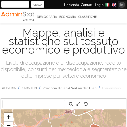
L'azienda
Contatti
Login
DEMOGRAFIA
ECONOMIA
CLASSIFICHE
AUSTRIA
Mappe, analisi e
statistiche sul tessuto
economico e produttivo
Livelli di occupazione e di disoccupazione, reddito
disponibile, consumi per merceologia e segmentazione
delle imprese per settore economico
/
/
/
AUSTRIA
KÄRNTEN
Provincia di Sankt Veit an der Glan
Frauenstein