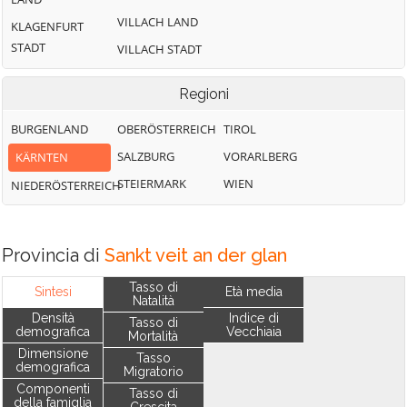
VILLACH LAND
KLAGENFURT
STADT
VILLACH STADT
Regioni
BURGENLAND
OBERÖSTERREICH
TIROL
SALZBURG
VORARLBERG
KÄRNTEN
STEIERMARK
WIEN
NIEDERÖSTERREICH
Provincia di
Sankt veit an der glan
Tasso di
Sintesi
Età media
Natalità
Densità
Indice di
Tasso di
demografica
Vecchiaia
Mortalità
Dimensione
Tasso
demografica
Migratorio
Componenti
Tasso di
della famiglia