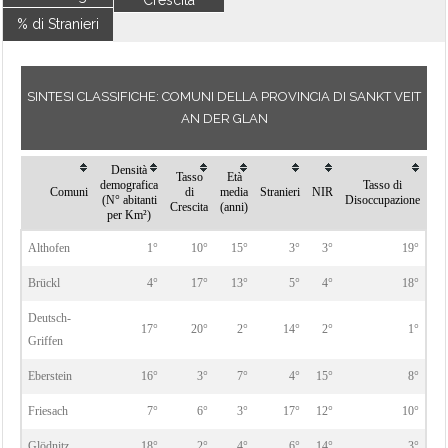
Crescita
% di Stranieri
SINTESI CLASSIFICHE: COMUNI DELLA PROVINCIA DI SANKT VEIT
AN DER GLAN
Densità
Tasso
Età
demografica
Tasso di
Comuni
di
media
Stranieri
NIR
(N° abitanti
Disoccupazione
Crescita
(anni)
per Km²)
Althofen
1°
10°
15°
3°
3°
19°
Brückl
4°
17°
13°
5°
4°
18°
Deutsch-
17°
20°
2°
14°
2°
1°
Griffen
Eberstein
16°
3°
7°
4°
15°
8°
Friesach
7°
6°
3°
17°
12°
10°
Glödnitz
18°
2°
4°
6°
14°
3°