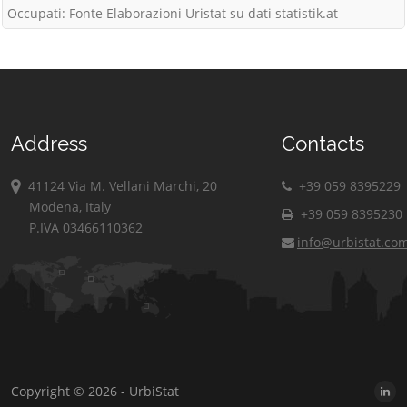
Occupati: Fonte Elaborazioni Uristat su dati statistik.at
Address
Contacts
41124 Via M. Vellani Marchi, 20
+39 059 8395229
Modena, Italy
+39 059 8395230
P.IVA 03466110362
info@urbistat.co
Copyright © 2026 - UrbiStat