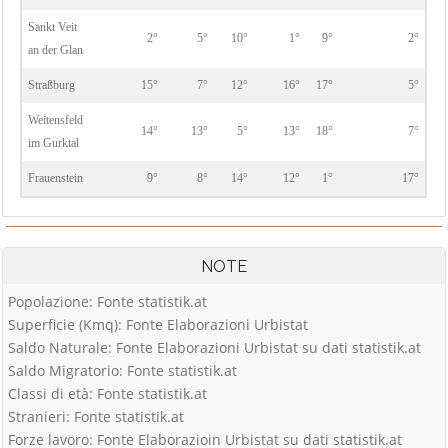
Sankt Veit
2°
5°
10°
1°
9°
2°
an der Glan
Straßburg
15°
7°
12°
16°
17°
5°
Weitensfeld
14°
13°
5°
13°
18°
7°
im Gurktal
Frauenstein
9°
8°
14°
12°
1°
17°
NOTE
Popolazione: Fonte statistik.at
Superficie (Kmq): Fonte Elaborazioni Urbistat
Saldo Naturale: Fonte Elaborazioni Urbistat su dati statistik.at
Saldo Migratorio: Fonte statistik.at
Classi di età: Fonte statistik.at
Stranieri: Fonte statistik.at
Forze lavoro: Fonte Elaborazioin Urbistat su dati statistik.at