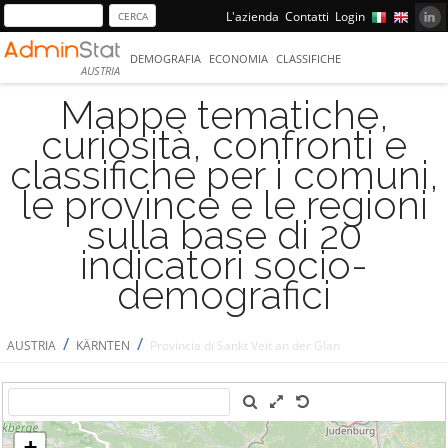
L'azienda
Contatti
Login
DEMOGRAFIA
ECONOMIA
CLASSIFICHE
AUSTRIA
Mappe tematiche,
curiosità, confronti e
classifiche per i comuni,
le province e le regioni
sulla base di 20
indicatori socio-
demografici
/
/
AUSTRIA
KÄRNTEN
Provincia di Sankt Veit an der Glan