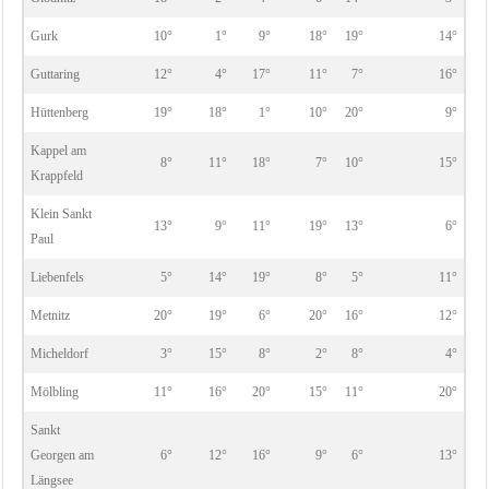
Gurk
10°
1°
9°
18°
19°
14°
Guttaring
12°
4°
17°
11°
7°
16°
Hüttenberg
19°
18°
1°
10°
20°
9°
Kappel am
8°
11°
18°
7°
10°
15°
Krappfeld
Klein Sankt
13°
9°
11°
19°
13°
6°
Paul
Liebenfels
5°
14°
19°
8°
5°
11°
Metnitz
20°
19°
6°
20°
16°
12°
Micheldorf
3°
15°
8°
2°
8°
4°
Mölbling
11°
16°
20°
15°
11°
20°
Sankt
Georgen am
6°
12°
16°
9°
6°
13°
Längsee