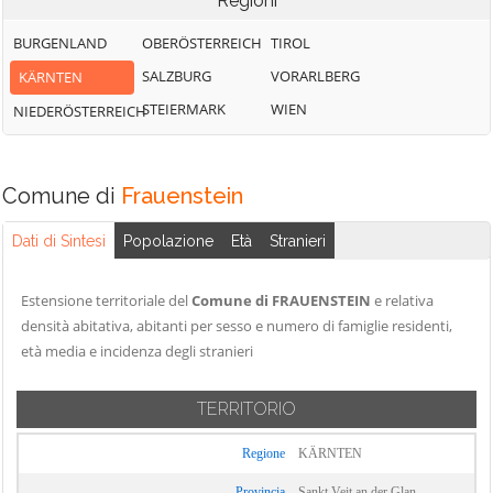
Regioni
BURGENLAND
OBERÖSTERREICH
TIROL
SALZBURG
VORARLBERG
KÄRNTEN
STEIERMARK
WIEN
NIEDERÖSTERREICH
Comune di
Frauenstein
Dati di Sintesi
Popolazione
Età
Stranieri
Estensione territoriale del
Comune di FRAUENSTEIN
e relativa
densità abitativa, abitanti per sesso e numero di famiglie residenti,
età media e incidenza degli stranieri
TERRITORIO
Regione
KÄRNTEN
Provincia
Sankt Veit an der Glan