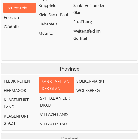
Krappfeld
Sankt Veit an der
Frauenstein
Glan
Klein Sankt Paul
Friesach
Straßburg
Liebenfels
Glödnitz
Weitensfeld im
Metnitz
Gurktal
Province
FELDKIRCHEN
VÖLKERMARKT
SANKT VEIT AN
DER GLAN
HERMAGOR
WOLFSBERG
SPITTAL AN DER
KLAGENFURT
DRAU
LAND
VILLACH LAND
KLAGENFURT
STADT
VILLACH STADT