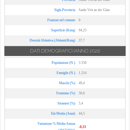
Sigla Provincia
Sankt Veit an der Glan
Frazioni nel comune
0
Superficie (Kmq)
94,25
Densità Abitativa (Abitanti/Kmq)
37,7
DATI DEMOGRAFICI
(ANNO 2021)
Popolazione (N.)
3.550
Famiglie (N.)
1.214
Maschi (%)
49,4
Femmine (%)
50,6
Stranieri (%)
5,4
Età Media (Anni)
44,5
Variazione % Media Annua
-0,33