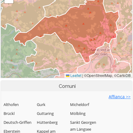
Comuni
Affianca >>
Althofen
Gurk
Micheldorf
Brückl
Guttaring
Mölbling
Deutsch-Griffen
Hüttenberg
Sankt Georgen
am Längsee
Eberstein
Kappel am