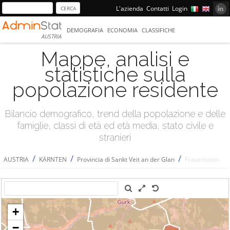
L'azienda
Contatti
Login
DEMOGRAFIA
ECONOMIA
CLASSIFICHE
AUSTRIA
Mappe, analisi e
statistiche sulla
popolazione residente
Bilancio demografico, trend della popolazione e delle
famiglie, classi di età ed età media, stato civile e
stranieri
/
/
/
AUSTRIA
KÄRNTEN
Provincia di Sankt Veit an der Glan
Frauenstein