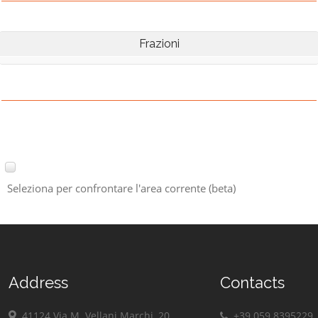
Frazioni
Seleziona per confrontare l'area corrente (beta)
Address
Contacts
41124 Via M. Vellani Marchi, 20
+39 059 8395229