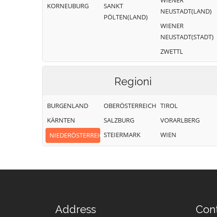
WIENER
KORNEUBURG
SANKT
NEUSTADT(LAND)
PÖLTEN(LAND)
WIENER
NEUSTADT(STADT)
ZWETTL
Regioni
BURGENLAND
OBERÖSTERREICH
TIROL
KÄRNTEN
SALZBURG
VORARLBERG
STEIERMARK
WIEN
NIEDERÖSTERREICH
Address
Con