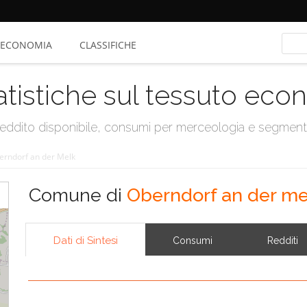
ECONOMIA
CLASSIFICHE
atistiche sul tessuto ec
, reddito disponibile, consumi per merceologia e segmen
erndorf an der Melk
Comune di
Oberndorf an der me
Dati di Sintesi
Consumi
Redditi