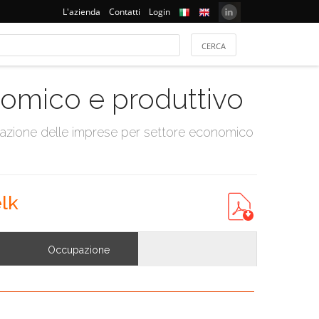
L'azienda
Contatti
Login
onomico e produttivo
tazione delle imprese per settore economico
lk
Occupazione