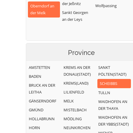
der Jeßnitz
Wolfpassing
Oberndorf an
Sankt Georgen
der Melk
an der Leys
Province
AMSTETTEN
KREMS AN DER
SANKT
DONAU(STADT)
PÖLTEN(STADT)
BADEN
KREMS(LAND)
SCHEIBBS
BRUCK AN DER
LEITHA
LILIENFELD
TULLN
GÄNSERNDORF
MELK
WAIDHOFEN AN
DER THAYA
GMÜND
MISTELBACH
WAIDHOFEN AN
HOLLABRUNN
MÖDLING
DER YBBS(STADT)
HORN
NEUNKIRCHEN