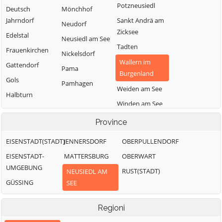
Potzneusiedl
Deutsch
Mönchhof
Jahrndorf
Sankt Andrä am
Neudorf
Zicksee
Edelstal
Neusiedl am See
Tadten
Frauenkirchen
Nickelsdorf
Wallern im
Gattendorf
Pama
Burgenland
Gols
Pamhagen
Weiden am See
Halbturn
Winden am See
Zurndorf
Province
EISENSTADT(STADT)
JENNERSDORF
OBERPULLENDORF
EISENSTADT-
MATTERSBURG
OBERWART
UMGEBUNG
RUST(STADT)
NEUSIEDL AM
GÜSSING
SEE
Regioni