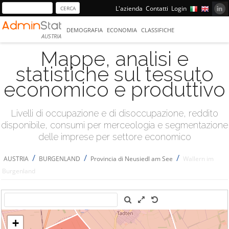
L'azienda
Contatti
Login
DEMOGRAFIA
ECONOMIA
CLASSIFICHE
AUSTRIA
Mappe, analisi e
statistiche sul tessuto
economico e produttivo
Livelli di occupazione e di disoccupazione, reddito
disponibile, consumi per merceologia e segmentazione
delle imprese per settore economico
/
/
/
AUSTRIA
BURGENLAND
Provincia di Neusiedl am See
Wallern im
Burgenland