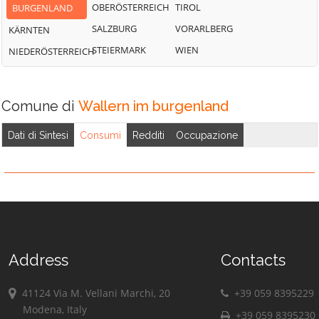
OBERÖSTERREICH
TIROL
BURGENLAND
SALZBURG
VORARLBERG
KÄRNTEN
STEIERMARK
WIEN
NIEDERÖSTERREICH
Comune di
Wallern im burgenland
Dati di Sintesi
Consumi
Redditi
Occupazione
Address
Contacts
41124 Via M. Vellani Marchi, 20
+39 059 8395229
Modena, Italy
+39 059 8395230