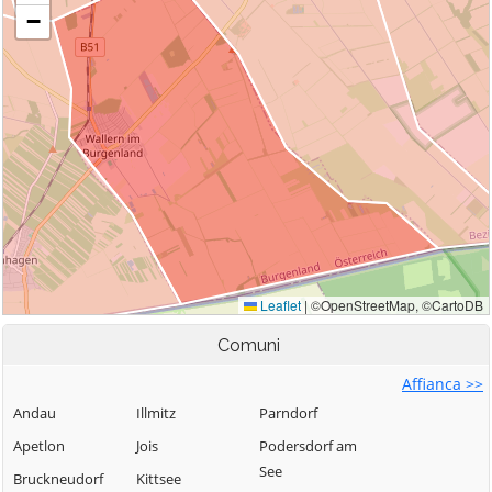
Comuni
Affianca >>
Andau
Illmitz
Parndorf
Apetlon
Jois
Podersdorf am
See
Bruckneudorf
Kittsee