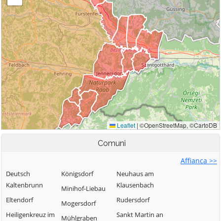
Comuni
Affianca >>
Deutsch
Königsdorf
Neuhaus am
Kaltenbrunn
Klausenbach
Minihof-Liebau
Eltendorf
Rudersdorf
Mogersdorf
Heiligenkreuz im
Sankt Martin an
Mühlgraben