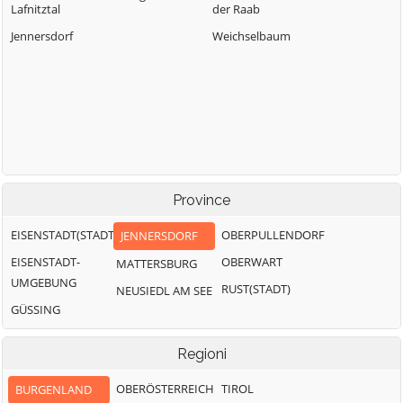
Lafnitztal
der Raab
Jennersdorf
Weichselbaum
Province
EISENSTADT(STADT)
OBERPULLENDORF
JENNERSDORF
EISENSTADT-
OBERWART
MATTERSBURG
UMGEBUNG
RUST(STADT)
NEUSIEDL AM SEE
GÜSSING
Regioni
OBERÖSTERREICH
TIROL
BURGENLAND