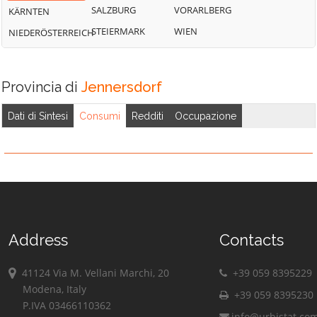
SALZBURG
VORARLBERG
KÄRNTEN
STEIERMARK
WIEN
NIEDERÖSTERREICH
Provincia di
Jennersdorf
Dati di Sintesi
Consumi
Redditi
Occupazione
Address
Contacts
41124 Via M. Vellani Marchi, 20
+39 059 8395229
Modena, Italy
+39 059 8395230
P.IVA 03466110362
info@urbistat.co