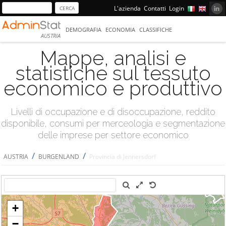
L'azienda
Contatti
Login
DEMOGRAFIA
ECONOMIA
CLASSIFICHE
AUSTRIA
Mappe, analisi e
statistiche sul tessuto
economico e produttivo
Livelli di occupazione e di disoccupazione, reddito
disponibile, consumi per merceologia e segmentazione
delle imprese per settore economico
/
/
AUSTRIA
BURGENLAND
Provincia di Jennersdorf