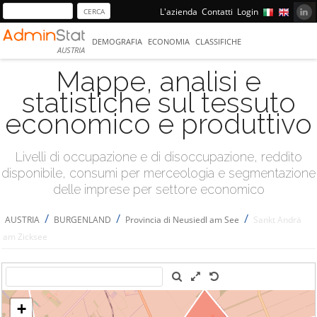
L'azienda
Contatti
Login
DEMOGRAFIA
ECONOMIA
CLASSIFICHE
AUSTRIA
Mappe, analisi e
statistiche sul tessuto
economico e produttivo
Livelli di occupazione e di disoccupazione, reddito
disponibile, consumi per merceologia e segmentazione
delle imprese per settore economico
/
/
/
AUSTRIA
BURGENLAND
Provincia di Neusiedl am See
Sankt Andrä
am Zicksee