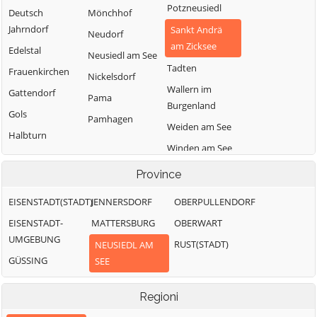
Potzneusiedl
Deutsch
Mönchhof
Jahrndorf
Sankt Andrä
Neudorf
am Zicksee
Edelstal
Neusiedl am See
Tadten
Frauenkirchen
Nickelsdorf
Wallern im
Gattendorf
Pama
Burgenland
Gols
Pamhagen
Weiden am See
Halbturn
Winden am See
Zurndorf
Province
EISENSTADT(STADT)
JENNERSDORF
OBERPULLENDORF
EISENSTADT-
MATTERSBURG
OBERWART
UMGEBUNG
RUST(STADT)
NEUSIEDL AM
GÜSSING
SEE
Regioni