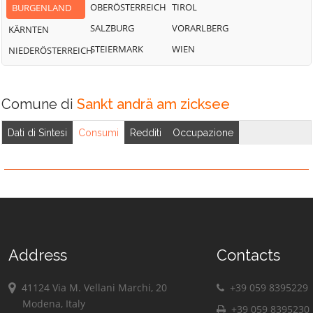
OBERÖSTERREICH
TIROL
BURGENLAND
SALZBURG
VORARLBERG
KÄRNTEN
STEIERMARK
WIEN
NIEDERÖSTERREICH
Comune di
Sankt andrä am zicksee
Dati di Sintesi
Consumi
Redditi
Occupazione
Address
Contacts
41124 Via M. Vellani Marchi, 20
+39 059 8395229
Modena, Italy
+39 059 8395230