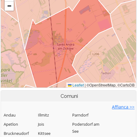
Comuni
Affianca >>
Andau
Illmitz
Parndorf
Apetlon
Jois
Podersdorf am
See
Bruckneudorf
Kittsee