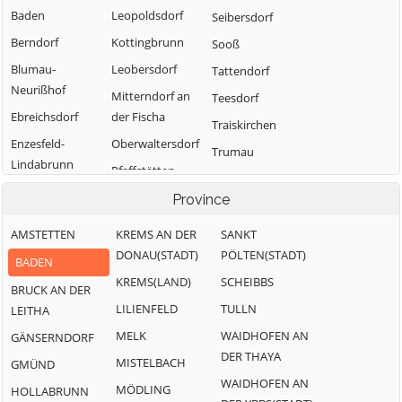
Baden
Leopoldsdorf
Seibersdorf
Berndorf
Kottingbrunn
Sooß
Blumau-
Leobersdorf
Tattendorf
Neurißhof
Mitterndorf an
Teesdorf
Ebreichsdorf
der Fischa
Traiskirchen
Enzesfeld-
Oberwaltersdorf
Trumau
Lindabrunn
Pfaffstätten
Weissenbach an
Furth an der
Pottendorf
Province
der Triesting
Triesting
AMSTETTEN
KREMS AN DER
SANKT
Günselsdorf
DONAU(STADT)
PÖLTEN(STADT)
BADEN
KREMS(LAND)
SCHEIBBS
BRUCK AN DER
LILIENFELD
TULLN
LEITHA
MELK
WAIDHOFEN AN
GÄNSERNDORF
DER THAYA
MISTELBACH
GMÜND
WAIDHOFEN AN
MÖDLING
HOLLABRUNN