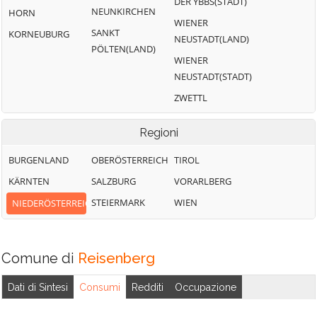
DER YBBS(STADT)
NEUNKIRCHEN
HORN
WIENER
SANKT
KORNEUBURG
NEUSTADT(LAND)
PÖLTEN(LAND)
WIENER
NEUSTADT(STADT)
ZWETTL
Regioni
BURGENLAND
OBERÖSTERREICH
TIROL
KÄRNTEN
SALZBURG
VORARLBERG
STEIERMARK
WIEN
NIEDERÖSTERREICH
Comune di
Reisenberg
Dati di Sintesi
Consumi
Redditi
Occupazione