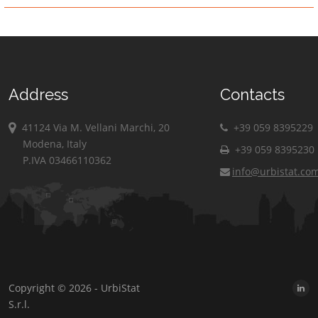
Address
Contacts
41124 Via M. Vellani Marchi, 20
+39 059 8395229
Modena, Italy
+39 059 8395230
P.IVA 03466110362
info@urbistat.co
Copyright © 2026 - UrbiStat
S.r.l.