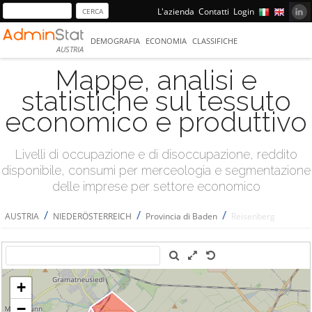
L'azienda
Contatti
Login
DEMOGRAFIA
ECONOMIA
CLASSIFICHE
AUSTRIA
Mappe, analisi e
statistiche sul tessuto
economico e produttivo
Livelli di occupazione e di disoccupazione, reddito
disponibile, consumi per merceologia e segmentazione
delle imprese per settore economico
/
/
/
AUSTRIA
NIEDERÖSTERREICH
Provincia di Baden
Reisenberg