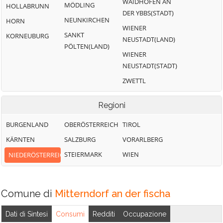
WAIDHOFEN AN
MÖDLING
HOLLABRUNN
DER YBBS(STADT)
NEUNKIRCHEN
HORN
WIENER
SANKT
KORNEUBURG
NEUSTADT(LAND)
PÖLTEN(LAND)
WIENER
NEUSTADT(STADT)
ZWETTL
Regioni
BURGENLAND
OBERÖSTERREICH
TIROL
KÄRNTEN
SALZBURG
VORARLBERG
STEIERMARK
WIEN
NIEDERÖSTERREICH
Comune di
Mitterndorf an der fischa
Dati di Sintesi
Consumi
Redditi
Occupazione