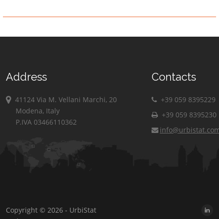
Address
Contacts
41124 Via M. Vellani Marchi, 20
+39 059 8395229
Modena, Italy
+39 059 8395230
P.IVA 03466110362
info@urbistat.co
Copyright © 2026 - UrbiStat