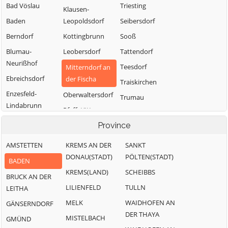
Bad Vöslau
Triesting
Klausen-
Baden
Leopoldsdorf
Seibersdorf
Berndorf
Kottingbrunn
Sooß
Blumau-
Leobersdorf
Tattendorf
Neurißhof
Teesdorf
Mitterndorf an
Ebreichsdorf
der Fischa
Traiskirchen
Enzesfeld-
Oberwaltersdorf
Trumau
Lindabrunn
Pfaffstätten
Weissenbach an
Furth an der
der Triesting
Pottendorf
Province
Triesting
AMSTETTEN
KREMS AN DER
SANKT
Günselsdorf
DONAU(STADT)
PÖLTEN(STADT)
BADEN
KREMS(LAND)
SCHEIBBS
BRUCK AN DER
LILIENFELD
TULLN
LEITHA
MELK
WAIDHOFEN AN
GÄNSERNDORF
DER THAYA
MISTELBACH
GMÜND