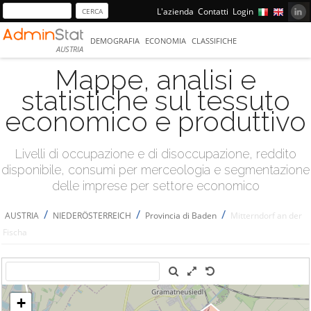
L'azienda
Contatti
Login
DEMOGRAFIA
ECONOMIA
CLASSIFICHE
AUSTRIA
Mappe, analisi e
statistiche sul tessuto
economico e produttivo
Livelli di occupazione e di disoccupazione, reddito
disponibile, consumi per merceologia e segmentazione
delle imprese per settore economico
/
/
/
AUSTRIA
NIEDERÖSTERREICH
Provincia di Baden
Mitterndorf an der
Fischa