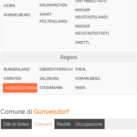
DER YBBS(STADT)
NEUNKIRCHEN
HORN
WIENER
SANKT
KORNEUBURG
NEUSTADT(LAND)
PÖLTEN(LAND)
WIENER
NEUSTADT(STADT)
ZWETTL
Regioni
BURGENLAND
OBERÖSTERREICH
TIROL
KÄRNTEN
SALZBURG
VORARLBERG
STEIERMARK
WIEN
NIEDERÖSTERREICH
Comune di
Günselsdorf
Dati di Sintesi
Consumi
Redditi
Occupazione