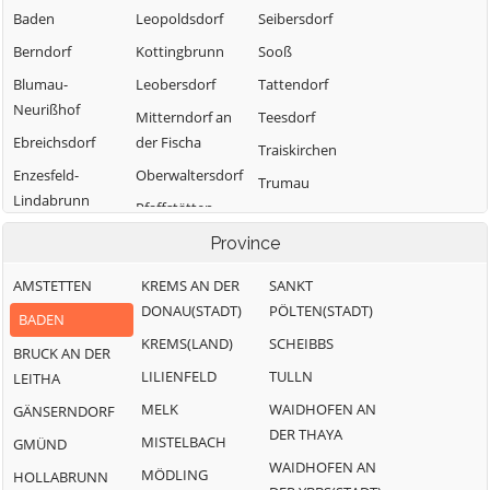
Baden
Leopoldsdorf
Seibersdorf
Berndorf
Kottingbrunn
Sooß
Blumau-
Leobersdorf
Tattendorf
Neurißhof
Mitterndorf an
Teesdorf
Ebreichsdorf
der Fischa
Traiskirchen
Enzesfeld-
Oberwaltersdorf
Trumau
Lindabrunn
Pfaffstätten
Weissenbach an
Furth an der
Pottendorf
der Triesting
Province
Triesting
AMSTETTEN
KREMS AN DER
SANKT
Günselsdorf
DONAU(STADT)
PÖLTEN(STADT)
BADEN
KREMS(LAND)
SCHEIBBS
BRUCK AN DER
LILIENFELD
TULLN
LEITHA
MELK
WAIDHOFEN AN
GÄNSERNDORF
DER THAYA
MISTELBACH
GMÜND
WAIDHOFEN AN
MÖDLING
HOLLABRUNN