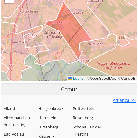
Comuni
Affianca >>
Alland
Heiligenkreuz
Pottenstein
Altenmarkt an
Hernstein
Reisenberg
der Triesting
Hirtenberg
Schönau an der
Bad Vöslau
Triesting
Klausen-