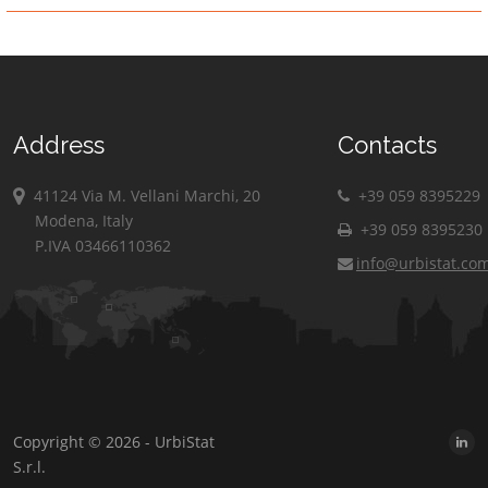
Address
Contacts
41124 Via M. Vellani Marchi, 20
+39 059 8395229
Modena, Italy
+39 059 8395230
P.IVA 03466110362
info@urbistat.co
Copyright © 2026 - UrbiStat
S.r.l.