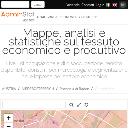
L'azienda
Contatti
Login
DEMOGRAFIA
ECONOMIA
CLASSIFICHE
AUSTRIA
Mappe, analisi e
statistiche sul tessuto
economico e produttivo
Livelli di occupazione e di disoccupazione, reddito
disponibile, consumi per merceologia e segmentazione
delle imprese per settore economico
/
/
/
AUSTRIA
NIEDERÖSTERREICH
Provincia di Baden
Günselsdorf