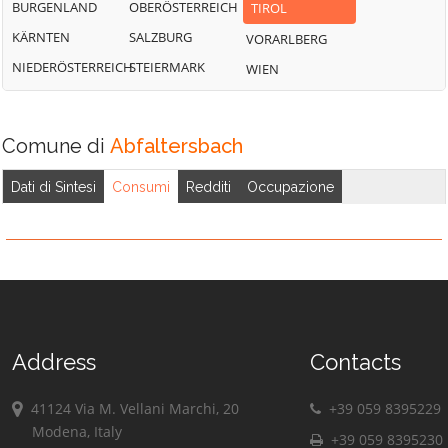
BURGENLAND
OBERÖSTERREICH
TIROL
KÄRNTEN
SALZBURG
VORARLBERG
NIEDERÖSTERREICH
STEIERMARK
WIEN
Comune di
Abfaltersbach
Dati di Sintesi
Consumi
Redditi
Occupazione
Address
Contacts
41124 Via M. Vellani Marchi, 20
+39 059 8395229
Modena, Italy
+39 059 8395230