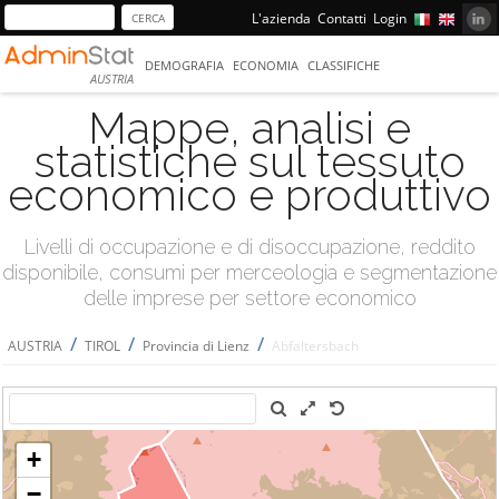
L'azienda
Contatti
Login
DEMOGRAFIA
ECONOMIA
CLASSIFICHE
AUSTRIA
Mappe, analisi e
statistiche sul tessuto
economico e produttivo
Livelli di occupazione e di disoccupazione, reddito
disponibile, consumi per merceologia e segmentazione
delle imprese per settore economico
/
/
/
AUSTRIA
TIROL
Provincia di Lienz
Abfaltersbach