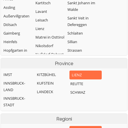
Kartitsch
Sankt Johann im
Assling
Walde
Lavant
Außervillgraten
Sankt Veit in
Leisach
Dölsach
Defereggen
Lienz
Gaimberg
Schlaiten
Matrei in Osttirol
Heinfels
Sillian
Nikolsdorf
Hopfgarten in
Strassen
Nußdorf-Debant
Defereggen
Thurn
Oberlienz
Province
Innervillgraten
Tristach
Obertilliach
IMST
KITZBÜHEL
LIENZ
Untertilliach
INNSBRUCK-
KUFSTEIN
REUTTE
Virgen
LAND
LANDECK
SCHWAZ
INNSBRUCK-
STADT
Regioni