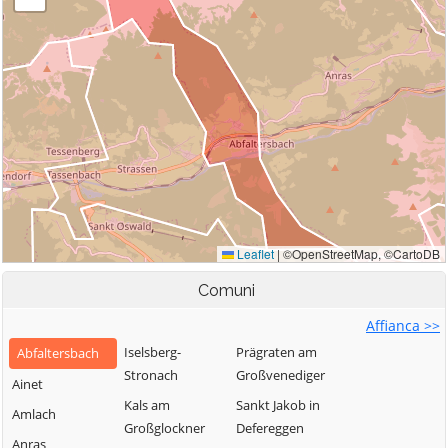
Comuni
Affianca >>
Iselsberg-
Prägraten am
Abfaltersbach
Stronach
Großvenediger
Ainet
Kals am
Sankt Jakob in
Amlach
Großglockner
Defereggen
Anras