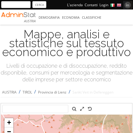
L'azienda
Contatti
Login
DEMOGRAFIA
ECONOMIA
CLASSIFICHE
AUSTRIA
Mappe, analisi e
statistiche sul tessuto
economico e produttivo
Livelli di occupazione e di disoccupazione, reddito
disponibile, consumi per merceologia e segmentazione
delle imprese per settore economico
/
/
/
AUSTRIA
TIROL
Provincia di Lienz
Sankt Veit in Defereggen