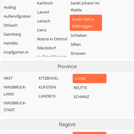
Kartitsch
Sankt Johann im
Assling
Walde
Lavant
Außervillgraten
Sankt Veit in
Leisach
Dölsach
Defereggen
Lienz
Gaimberg
Schlaiten
Matrei in Osttirol
Heinfels
Sillian
Nikolsdorf
Hopfgarten in
Strassen
Nußdorf-Debant
Defereggen
Thurn
Oberlienz
Province
Innervillgraten
Tristach
Obertilliach
IMST
KITZBÜHEL
LIENZ
Untertilliach
INNSBRUCK-
KUFSTEIN
REUTTE
Virgen
LAND
LANDECK
SCHWAZ
INNSBRUCK-
STADT
Regioni