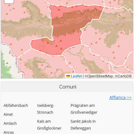
Comuni
Affianca >>
Abfaltersbach
Iselsberg-
Prägraten am
Stronach
Großvenediger
Ainet
Kals am
Sankt Jakob in
Amlach
Großglockner
Defereggen
Anras