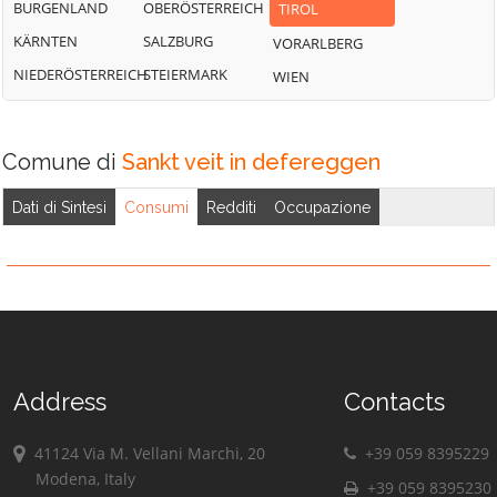
BURGENLAND
OBERÖSTERREICH
TIROL
KÄRNTEN
SALZBURG
VORARLBERG
NIEDERÖSTERREICH
STEIERMARK
WIEN
Comune di
Sankt veit in defereggen
Dati di Sintesi
Consumi
Redditi
Occupazione
Address
Contacts
41124 Via M. Vellani Marchi, 20
+39 059 8395229
Modena, Italy
+39 059 8395230