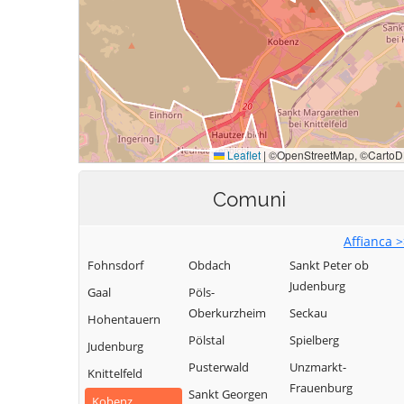
Comuni
Affianca 
Fohnsdorf
Obdach
Sankt Peter ob
Judenburg
Gaal
Pöls-
Oberkurzheim
Seckau
Hohentauern
Pölstal
Spielberg
Judenburg
Pusterwald
Unzmarkt-
Knittelfeld
Frauenburg
Sankt Georgen
Kobenz