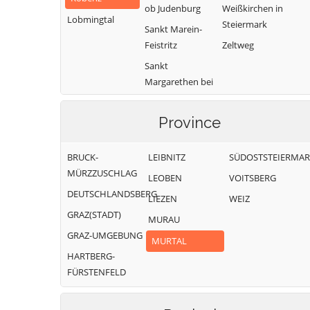
ob Judenburg
Weißkirchen in
Lobmingtal
Steiermark
Sankt Marein-
Feistritz
Zeltweg
Sankt
Margarethen bei
Knittelfeld
Province
BRUCK-
LEIBNITZ
SÜDOSTSTEIERMA
MÜRZZUSCHLAG
LEOBEN
VOITSBERG
DEUTSCHLANDSBERG
LIEZEN
WEIZ
GRAZ(STADT)
MURAU
GRAZ-UMGEBUNG
MURTAL
HARTBERG-
FÜRSTENFELD