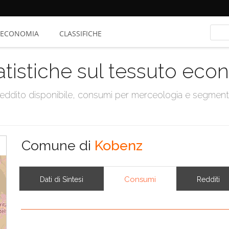
ECONOMIA
CLASSIFICHE
atistiche sul tessuto ec
, reddito disponibile, consumi per merceologia e segmen
Comune di
Kobenz
Consumi
Dati di Sintesi
Redditi