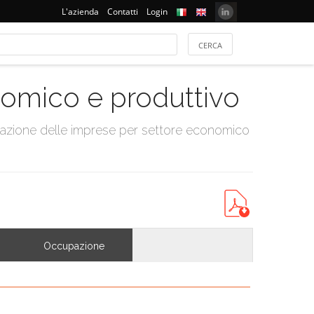
L'azienda
Contatti
Login
onomico e produttivo
tazione delle imprese per settore economico
Occupazione