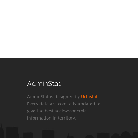
AdminStat
AdminStat is designed by
Urbistat
.
Every data are constatly updated to
give the best socio-economic
information in territory.