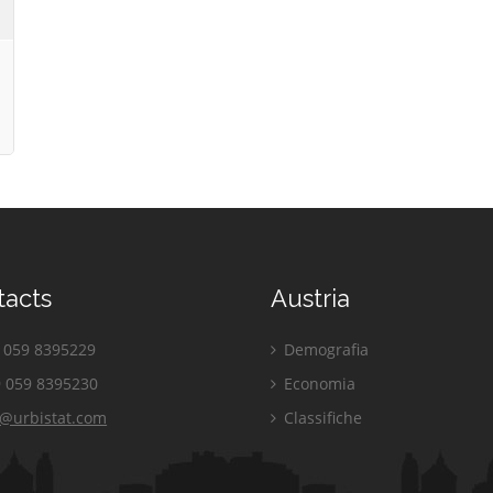
tacts
Austria
059 8395229
Demografia
 059 8395230
Economia
o@urbistat.com
Classifiche