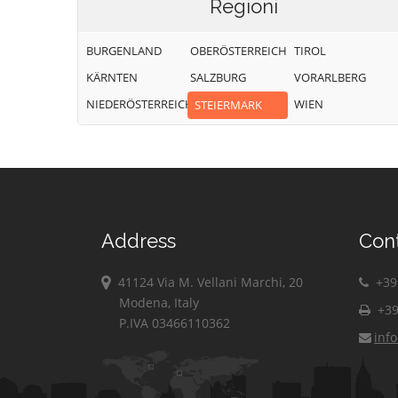
Regioni
BURGENLAND
OBERÖSTERREICH
TIROL
KÄRNTEN
SALZBURG
VORARLBERG
NIEDERÖSTERREICH
WIEN
STEIERMARK
Address
Con
41124 Via M. Vellani Marchi, 20
+39 
Modena, Italy
+39
P.IVA 03466110362
inf