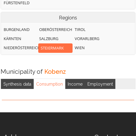
FÜRSTENFELD
Regions
BURGENLAND
OBERÖSTERREICH
TIROL
KÄRNTEN
SALZBURG
VORARLBERG
NIEDERÖSTERREICH
WIEN
STEIERMARK
Municipality of
Kobenz
Synthesis data
Consumption
Income
Employment