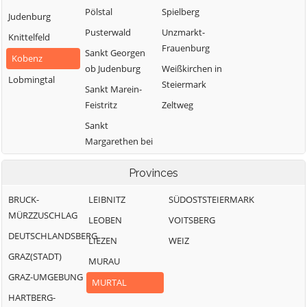
Pölstal
Spielberg
Judenburg
Pusterwald
Unzmarkt-
Knittelfeld
Frauenburg
Sankt Georgen
Kobenz
ob Judenburg
Weißkirchen in
Lobmingtal
Steiermark
Sankt Marein-
Feistritz
Zeltweg
Sankt
Margarethen bei
Knittelfeld
Provinces
BRUCK-
LEIBNITZ
SÜDOSTSTEIERMARK
MÜRZZUSCHLAG
LEOBEN
VOITSBERG
DEUTSCHLANDSBERG
LIEZEN
WEIZ
GRAZ(STADT)
MURAU
GRAZ-UMGEBUNG
MURTAL
HARTBERG-