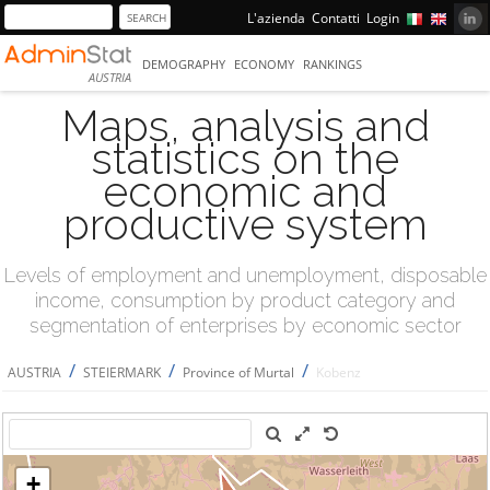
L'azienda
Contatti
Login
DEMOGRAPHY
ECONOMY
RANKINGS
AUSTRIA
Maps, analysis and
statistics on the
economic and
productive system
Levels of employment and unemployment, disposable
income, consumption by product category and
segmentation of enterprises by economic sector
/
/
/
AUSTRIA
STEIERMARK
Province of Murtal
Kobenz