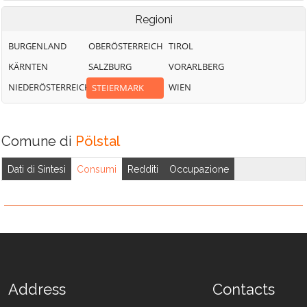
Regioni
BURGENLAND
OBERÖSTERREICH
TIROL
KÄRNTEN
SALZBURG
VORARLBERG
NIEDERÖSTERREICH
WIEN
STEIERMARK
Comune di
Pölstal
Dati di Sintesi
Consumi
Redditi
Occupazione
Address
Contacts