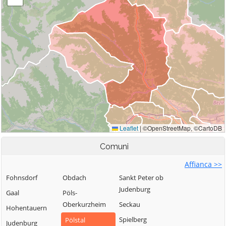
Comuni
Affianca >>
Fohnsdorf
Obdach
Sankt Peter ob
Judenburg
Gaal
Pöls-
Oberkurzheim
Seckau
Hohentauern
Spielberg
Pölstal
Judenburg