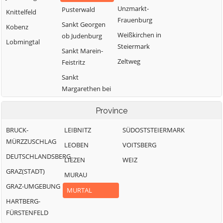
Unzmarkt-
Pusterwald
Knittelfeld
Frauenburg
Sankt Georgen
Kobenz
Weißkirchen in
ob Judenburg
Lobmingtal
Steiermark
Sankt Marein-
Zeltweg
Feistritz
Sankt
Margarethen bei
Knittelfeld
Province
BRUCK-
LEIBNITZ
SÜDOSTSTEIERMARK
MÜRZZUSCHLAG
LEOBEN
VOITSBERG
DEUTSCHLANDSBERG
LIEZEN
WEIZ
GRAZ(STADT)
MURAU
GRAZ-UMGEBUNG
MURTAL
HARTBERG-
FÜRSTENFELD