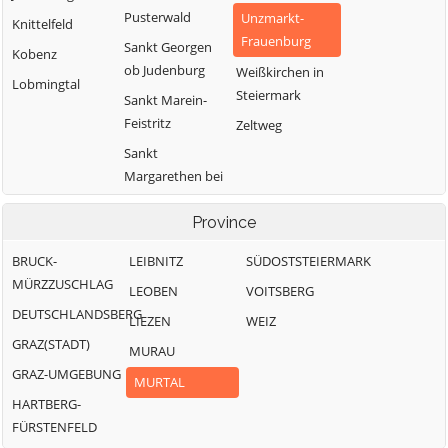
Pusterwald
Unzmarkt-
Knittelfeld
Frauenburg
Sankt Georgen
Kobenz
ob Judenburg
Weißkirchen in
Lobmingtal
Steiermark
Sankt Marein-
Feistritz
Zeltweg
Sankt
Margarethen bei
Knittelfeld
Province
BRUCK-
LEIBNITZ
SÜDOSTSTEIERMARK
MÜRZZUSCHLAG
LEOBEN
VOITSBERG
DEUTSCHLANDSBERG
LIEZEN
WEIZ
GRAZ(STADT)
MURAU
GRAZ-UMGEBUNG
MURTAL
HARTBERG-
FÜRSTENFELD