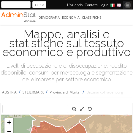
L'azienda
Contatti
Login
DEMOGRAFIA
ECONOMIA
CLASSIFICHE
AUSTRIA
Mappe, analisi e
statistiche sul tessuto
economico e produttivo
Livelli di occupazione e di disoccupazione, reddito
disponibile, consumi per merceologia e segmentazione
delle imprese per settore economico
/
/
/
AUSTRIA
STEIERMARK
Provincia di Murtal
Unzmarkt-Frauenburg