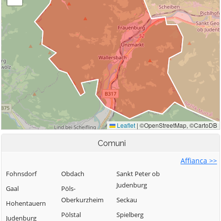
Comuni
Affianca >>
Fohnsdorf
Obdach
Sankt Peter ob
Judenburg
Gaal
Pöls-
Oberkurzheim
Seckau
Hohentauern
Pölstal
Spielberg
Judenburg