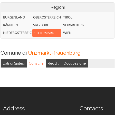
Regioni
BURGENLAND
OBERÖSTERREICH
TIROL
KÄRNTEN
SALZBURG
VORARLBERG
NIEDERÖSTERREICH
WIEN
STEIERMARK
Comune di
Unzmarkt-frauenburg
Dati di Sintesi
Consumi
Redditi
Occupazione
Address
Contacts