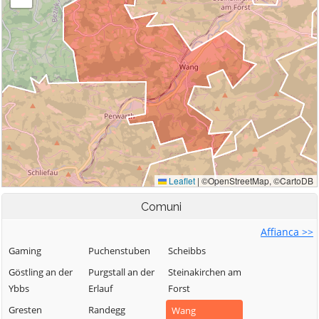
Comuni
Affianca >>
Gaming
Puchenstuben
Scheibbs
Göstling an der
Purgstall an der
Steinakirchen am
Ybbs
Erlauf
Forst
Gresten
Randegg
Wang