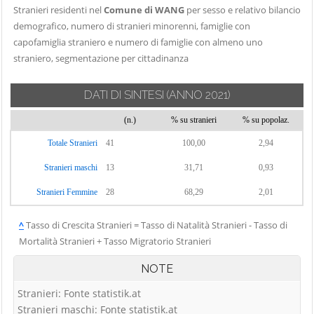
Stranieri residenti nel
Comune di WANG
per sesso e relativo bilancio
demografico, numero di stranieri minorenni, famiglie con
capofamiglia straniero e numero di famiglie con almeno uno
straniero, segmentazione per cittadinanza
DATI DI SINTESI
(ANNO 2021)
(n.)
% su stranieri
% su popolaz.
Totale Stranieri
41
100,00
2,94
Stranieri maschi
13
31,71
0,93
Stranieri Femmine
28
68,29
2,01
^
Tasso di Crescita Stranieri = Tasso di Natalità Stranieri - Tasso di
Mortalità Stranieri + Tasso Migratorio Stranieri
NOTE
Stranieri: Fonte statistik.at
Stranieri maschi: Fonte statistik.at