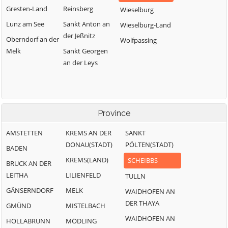
Gresten-Land
Reinsberg
Wieselburg
Lunz am See
Sankt Anton an
Wieselburg-Land
der Jeßnitz
Oberndorf an der
Wolfpassing
Melk
Sankt Georgen
an der Leys
Province
AMSTETTEN
KREMS AN DER
SANKT
DONAU(STADT)
PÖLTEN(STADT)
BADEN
KREMS(LAND)
SCHEIBBS
BRUCK AN DER
LEITHA
LILIENFELD
TULLN
GÄNSERNDORF
MELK
WAIDHOFEN AN
DER THAYA
GMÜND
MISTELBACH
WAIDHOFEN AN
HOLLABRUNN
MÖDLING