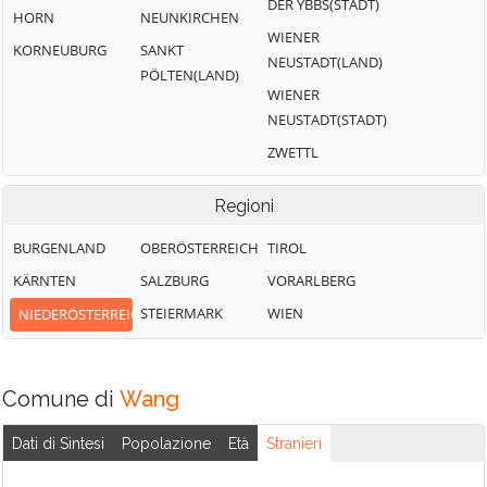
DER YBBS(STADT)
HORN
NEUNKIRCHEN
WIENER
KORNEUBURG
SANKT
NEUSTADT(LAND)
PÖLTEN(LAND)
WIENER
NEUSTADT(STADT)
ZWETTL
Regioni
BURGENLAND
OBERÖSTERREICH
TIROL
KÄRNTEN
SALZBURG
VORARLBERG
STEIERMARK
WIEN
NIEDERÖSTERREICH
Comune di
Wang
Dati di Sintesi
Popolazione
Età
Stranieri