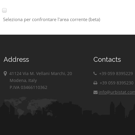
Seleziona per confrontare l'area corrente (beta)
Address
Contacts
41124 Via M. Vellani Marchi, 20
+39 059 8395229
Modena, Italy
+39 059 8395230
P.IVA 03466110362
info@urbistat.co