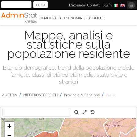
L'azienda
Contatti
Login
DEMOGRAFIA
ECONOMIA
CLASSIFICHE
AUSTRIA
Mappe, analisi e
statistiche sulla
popolazione residente
Bilancio demografico, trend della popolazione e delle
famiglie, classi di età ed età media, stato civile e
stranieri
/
/
/
AUSTRIA
NIEDERÖSTERREICH
Provincia di Scheibbs
Wang