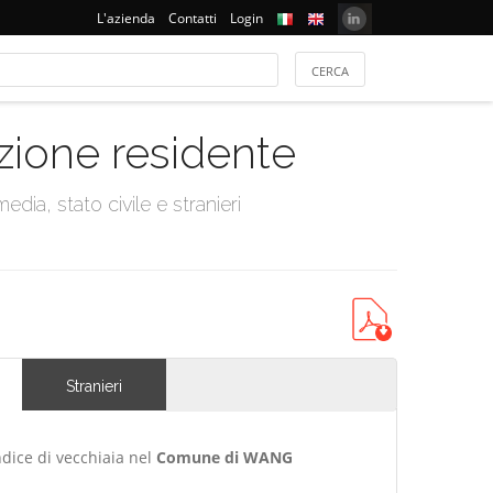
L'azienda
Contatti
Login
azione residente
dia, stato civile e stranieri
Stranieri
ndice di vecchiaia nel
Comune di WANG