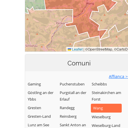
Comuni
Affianca 
Gaming
Puchenstuben
Scheibbs
Göstling an der
Purgstall an der
Steinakirchen am
Ybbs
Erlauf
Forst
Gresten
Randegg
Wang
Gresten-Land
Reinsberg
Wieselburg
Lunz am See
Sankt Anton an
Wieselburg-Land