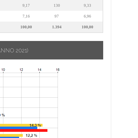
9,17
130
9,33
7,16
97
6,96
100,00
1.394
100,00
ANNO 2021)