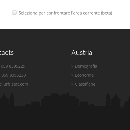
Seleziona per confrontare l'area corrente (beta)
tacts
Austria
059 8395229
Demografia
 059 8395230
Economia
o@urbistat.com
Classifiche