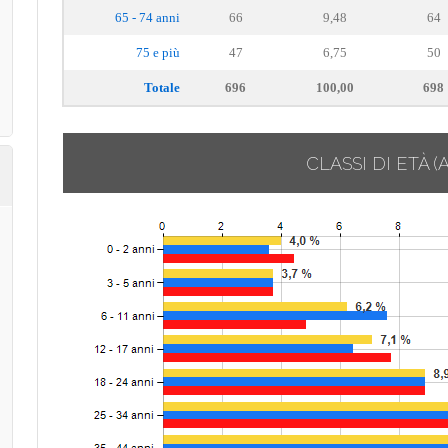
65 - 74 anni
66
9,48
64
75 e più
47
6,75
50
Totale
696
100,00
698
CLASSI DI ETÀ
(