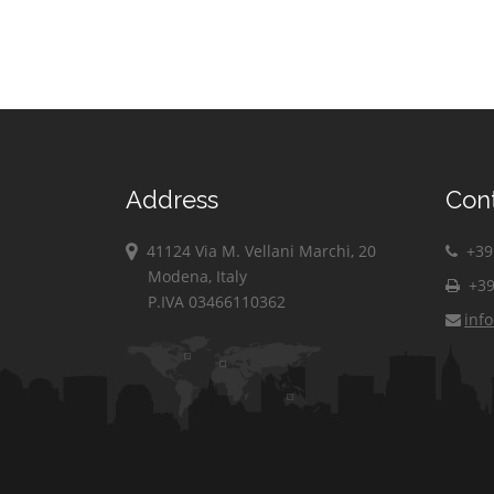
Address
Con
41124 Via M. Vellani Marchi, 20
+39 
Modena, Italy
+39
P.IVA 03466110362
inf