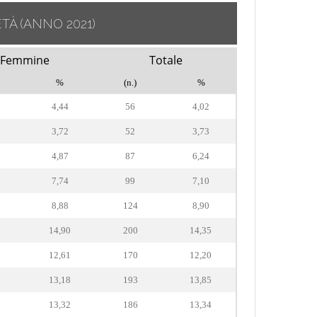
ETÀ
(ANNO 2021)
Femmine
Totale
%
(n.)
%
4,44
56
4,02
3,72
52
3,73
4,87
87
6,24
7,74
99
7,10
8,88
124
8,90
14,90
200
14,35
12,61
170
12,20
13,18
193
13,85
13,32
186
13,34