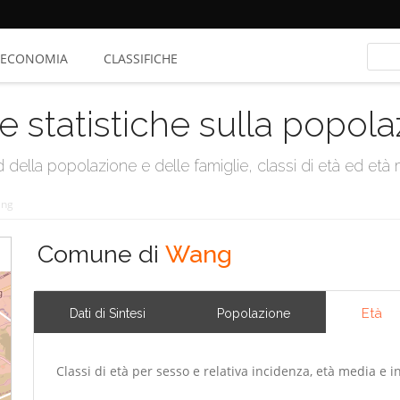
ECONOMIA
CLASSIFICHE
e statistiche sulla popol
della popolazione e delle famiglie, classi di età ed età me
ng
Comune di
Wang
Età
Dati di Sintesi
Popolazione
Classi di età per sesso e relativa incidenza, età media e i