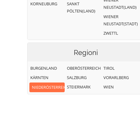
WIENER
KORNEUBURG
SANKT
NEUSTADT(LAND)
PÖLTEN(LAND)
WIENER
NEUSTADT(STADT)
ZWETTL
Regioni
BURGENLAND
OBERÖSTERREICH
TIROL
KÄRNTEN
SALZBURG
VORARLBERG
STEIERMARK
WIEN
NIEDERÖSTERREICH