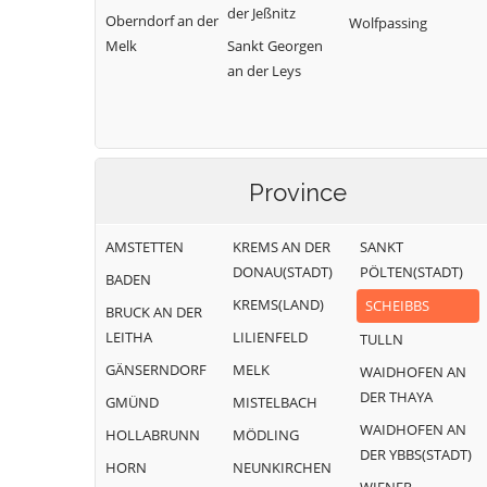
der Jeßnitz
Oberndorf an der
Wolfpassing
Melk
Sankt Georgen
an der Leys
Province
AMSTETTEN
KREMS AN DER
SANKT
DONAU(STADT)
PÖLTEN(STADT)
BADEN
KREMS(LAND)
SCHEIBBS
BRUCK AN DER
LEITHA
LILIENFELD
TULLN
GÄNSERNDORF
MELK
WAIDHOFEN AN
DER THAYA
GMÜND
MISTELBACH
WAIDHOFEN AN
HOLLABRUNN
MÖDLING
DER YBBS(STADT)
HORN
NEUNKIRCHEN