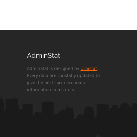
AdminStat
AdminStat is designed by
Urbistat
.
Every data are constatly updated to
give the best socio-economic
information in territory.