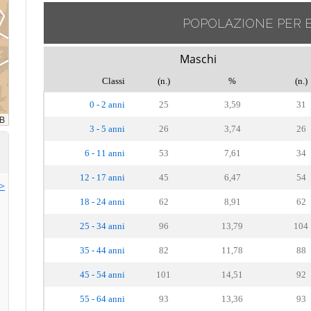
POPOLAZIONE PER 
Maschi
Classi
(n.)
%
(n.)
0 - 2 anni
25
3,59
31
3 - 5 anni
26
3,74
26
6 - 11 anni
53
7,61
34
12 - 17 anni
45
6,47
54
>>
18 - 24 anni
62
8,91
62
25 - 34 anni
96
13,79
104
35 - 44 anni
82
11,78
88
45 - 54 anni
101
14,51
92
55 - 64 anni
93
13,36
93