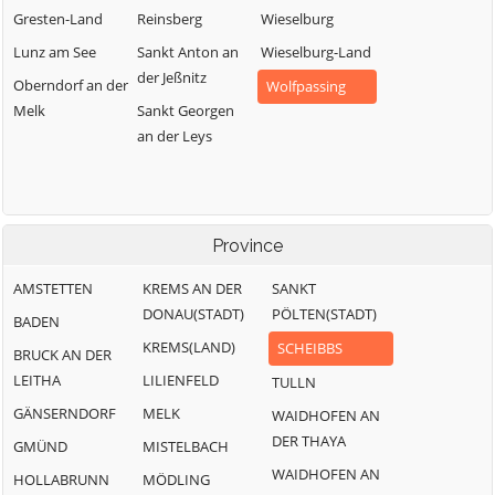
Gresten-Land
Reinsberg
Wieselburg
Lunz am See
Sankt Anton an
Wieselburg-Land
der Jeßnitz
Oberndorf an der
Wolfpassing
Melk
Sankt Georgen
an der Leys
Province
AMSTETTEN
KREMS AN DER
SANKT
DONAU(STADT)
PÖLTEN(STADT)
BADEN
KREMS(LAND)
SCHEIBBS
BRUCK AN DER
LEITHA
LILIENFELD
TULLN
GÄNSERNDORF
MELK
WAIDHOFEN AN
DER THAYA
GMÜND
MISTELBACH
WAIDHOFEN AN
HOLLABRUNN
MÖDLING