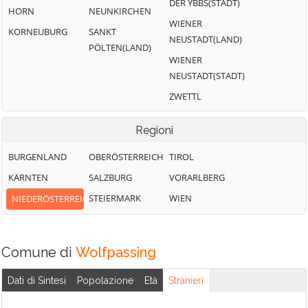
DER YBBS(STADT)
HORN
NEUNKIRCHEN
WIENER
KORNEUBURG
SANKT
NEUSTADT(LAND)
PÖLTEN(LAND)
WIENER
NEUSTADT(STADT)
ZWETTL
Regioni
BURGENLAND
OBERÖSTERREICH
TIROL
KÄRNTEN
SALZBURG
VORARLBERG
STEIERMARK
WIEN
NIEDERÖSTERREICH
Comune di
Wolfpassing
Dati di Sintesi
Popolazione
Età
Stranieri