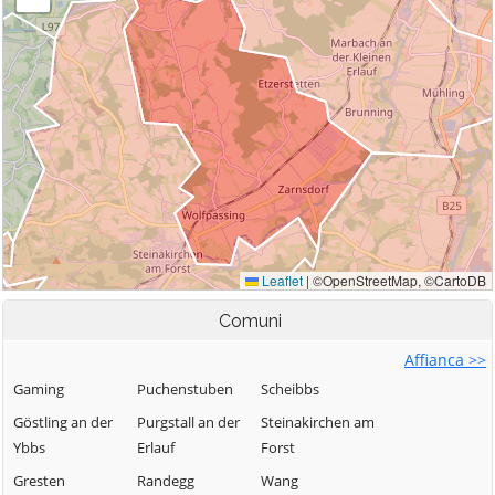
Comuni
Affianca >>
Gaming
Puchenstuben
Scheibbs
Göstling an der
Purgstall an der
Steinakirchen am
Ybbs
Erlauf
Forst
Gresten
Randegg
Wang