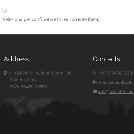
Seleziona per confrontare l'area corrente (beta)
Address
Contacts
41124 Via M. Vellani Marchi, 20
+39 059 8395229
Modena, Italy
+39 059 8395230
P.IVA 03466110362
info@urbistat.co