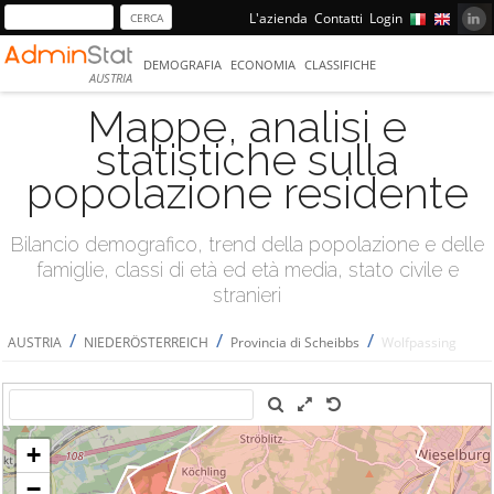
L'azienda
Contatti
Login
DEMOGRAFIA
ECONOMIA
CLASSIFICHE
AUSTRIA
Mappe, analisi e
statistiche sulla
popolazione residente
Bilancio demografico, trend della popolazione e delle
famiglie, classi di età ed età media, stato civile e
stranieri
/
/
/
AUSTRIA
NIEDERÖSTERREICH
Provincia di Scheibbs
Wolfpassing