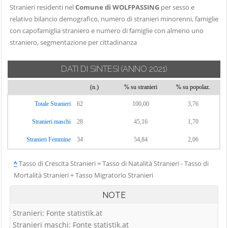
Stranieri residenti nel
Comune di WOLFPASSING
per sesso e
relativo bilancio demografico, numero di stranieri minorenni, famiglie
con capofamiglia straniero e numero di famiglie con almeno uno
straniero, segmentazione per cittadinanza
DATI DI SINTESI
(ANNO 2021)
(n.)
% su stranieri
% su popolaz.
Totale Stranieri
62
100,00
3,76
Stranieri maschi
28
45,16
1,70
Stranieri Femmine
34
54,84
2,06
^
Tasso di Crescita Stranieri = Tasso di Natalità Stranieri - Tasso di
Mortalità Stranieri + Tasso Migratorio Stranieri
NOTE
Stranieri: Fonte statistik.at
Stranieri maschi: Fonte statistik.at