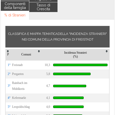
Componenti
Tasso di
della famiglia
Crescita
% di Stranieri
CLASSIFICA E MAPPA TEMATICADELLA "INCIDENZA STRANIERI"
NEI COMUNI DELLA PROVINCIA DI FREISTADT
Incidenza Stranieri
P
Comuni
(%)
1°
Freistadt
10,3
2°
Pregarten
5,8
Rainbach im
3°
4,7
Mühlkreis
4°
Kefermarkt
4,1
5°
Leopoldschlag
4,0