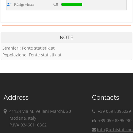
27°
Königswiesen
0,8
NOTE
Stranieri: Fonte statistik.at
Popolazione: Fonte statistik.at
Address
Contacts
41124 Via M. Vellani Marchi, 20
+39 059 8395229
Modena, Italy
+39 059 8395230
P.IVA 03466110362
info@urbistat.co