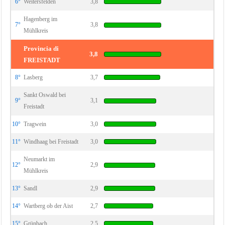
6°
Weitersfelden
3,8
Hagenberg im
7°
3,8
Mühlkreis
Provincia di
3,8
FREISTADT
8°
Lasberg
3,7
Sankt Oswald bei
9°
3,1
Freistadt
10°
Tragwein
3,0
11°
Windhaag bei Freistadt
3,0
Neumarkt im
12°
2,9
Mühlkreis
13°
Sandl
2,9
14°
Wartberg ob der Aist
2,7
15°
Grünbach
2,5