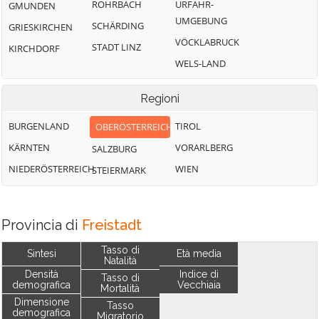
ROHRBACH
URFAHR-
GMUNDEN
UMGEBUNG
SCHÄRDING
GRIESKIRCHEN
VÖCKLABRUCK
STADT LINZ
KIRCHDORF
WELS-LAND
Regioni
BURGENLAND
TIROL
OBERÖSTERREICH
KÄRNTEN
VORARLBERG
SALZBURG
NIEDERÖSTERREICH
WIEN
STEIERMARK
Provincia di
Freistadt
Tasso di
Sintesi
Età media
Natalità
Densità
Indice di
Tasso di
demografica
Vecchiaia
Mortalità
Dimensione
Tasso
demografica
Migratorio