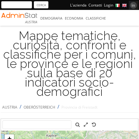
L'azienda
Contatti
Login
DEMOGRAFIA
ECONOMIA
CLASSIFICHE
AUSTRIA
Mappe tematiche,
curiosità, confronti e
classifiche per i comuni,
le province e le regioni
sulla base di 20
indicatori socio-
demografici
/
/
AUSTRIA
OBERÖSTERREICH
Provincia di Freistadt