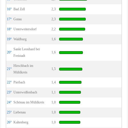
16°
Bad Zell
2,3
17°
Gutau
2,3
18°
Unterweitersdorf
2,2
19°
Waldburg
1,6
Sankt Leonhard bei
20°
1,6
Freistadt
Hirschbach im
21°
1,5
Mühlkreis
22°
Pierbach
1,4
23°
Unterweißenbach
1,1
24°
Schönau im Mühlkreis
1,0
25°
Liebenau
1,0
26°
Kaltenberg
1,0